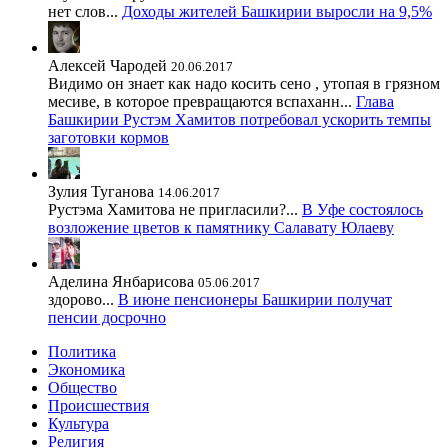
нет слов...
Доходы жителей Башкирии выросли на 9,5%
Алексей Чародей
20.06.2017
Видимо он знает как надо косить сено , утопая в грязном
месиве, в которое превращаются вспаханн...
Глава
Башкирии Рустэм Хамитов потребовал ускорить темпы
заготовки кормов
Зулия Туганова
14.06.2017
Рустэма Хамитова не пригласили?...
В Уфе состоялось
возложение цветов к памятнику Салавату Юлаеву
Аделина Янбарисова
05.06.2017
здорово...
В июне пенсионеры Башкирии получат
пенсии досрочно
Политика
Экономика
Общество
Происшествия
Культура
Религия