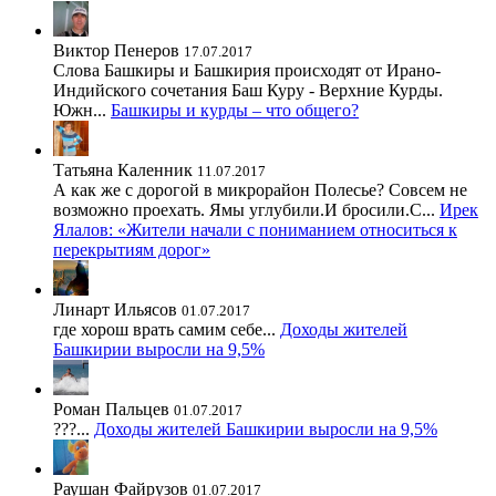
Виктор Пенеров
17.07.2017
Слова Башкиры и Башкирия происходят от Ирано-
Индийского сочетания Баш Куру - Верхние Курды.
Южн...
Башкиры и курды – что общего?
Татьяна Каленник
11.07.2017
А как же с дорогой в микрорайон Полесье? Совсем не
возможно проехать. Ямы углубили.И бросили.С...
Ирек
Ялалов: «Жители начали с пониманием относиться к
перекрытиям дорог»
Линарт Ильясов
01.07.2017
где хорош врать самим себе...
Доходы жителей
Башкирии выросли на 9,5%
Роман Пальцев
01.07.2017
???...
Доходы жителей Башкирии выросли на 9,5%
Раушан Файрузов
01.07.2017