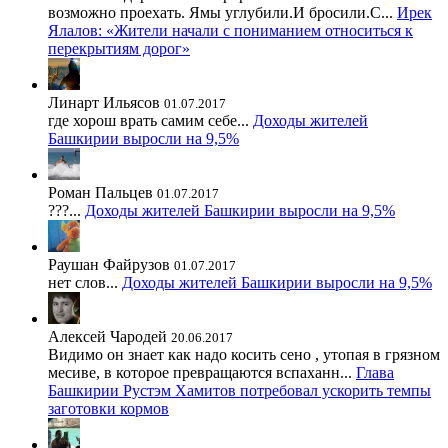
возможно проехать. Ямы углубили.И бросили.С...
Ирек
Ялалов: «Жители начали с пониманием относиться к
перекрытиям дорог»
Линарт Ильясов
01.07.2017
где хорош врать самим себе...
Доходы жителей
Башкирии выросли на 9,5%
Роман Пальцев
01.07.2017
???...
Доходы жителей Башкирии выросли на 9,5%
Раушан Файрузов
01.07.2017
нет слов...
Доходы жителей Башкирии выросли на 9,5%
Алексей Чародей
20.06.2017
Видимо он знает как надо косить сено , утопая в грязном
месиве, в которое превращаются вспаханн...
Глава
Башкирии Рустэм Хамитов потребовал ускорить темпы
заготовки кормов