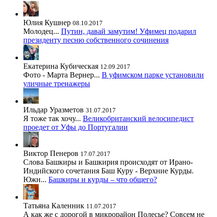
Юлия Кушнер
08.10.2017
Молодец...
Путин, давай замутим! Уфимец подарил
президенту песню собственного сочинения
Екатерина Кубическая
12.09.2017
Фото - Марта Вернер...
В уфимском парке установили
уличные тренажеры
Ильдар Уразметов
31.07.2017
Я тоже так хочу...
Великобританский велосипедист
проедет от Уфы до Португалии
Виктор Пенеров
17.07.2017
Слова Башкиры и Башкирия происходят от Ирано-
Индийского сочетания Баш Куру - Верхние Курды.
Южн...
Башкиры и курды – что общего?
Татьяна Каленник
11.07.2017
А как же с дорогой в микрорайон Полесье? Совсем не