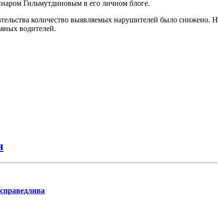
наром Гильмутдиновым в его личном блоге.
ательства количество выявляемых нарушителей было снижено. Но
ьяных водителей.
я
 справедлива