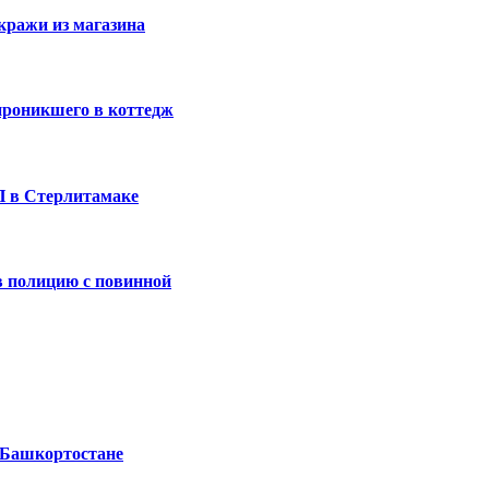
кражи из магазина
проникшего в коттедж
П в Стерлитамаке
 полицию с повинной
 Башкортостане