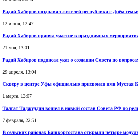
Радий Хабиров поздравил жителей республики с Днём семьи
12 июня, 12:47
Радий Хабиров принял участие в праздничных мероприятия
21 мая, 13:01
Радий Хабиров подписал указ о создании Совета по вопрос
29 апреля, 13:04
Скверу в центре Уфы официально присвоили имя Мустая 
1 марта, 13:07
Талгат Таджуддин вошел в новый состав Совета РФ по ре
7 февраля, 22:51
В сельских районах Башкортостана открыли четыре модул