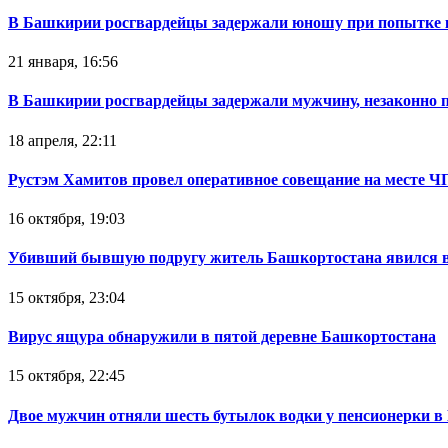
В Башкирии росгвардейцы задержали юношу при попытке 
21 января, 16:56
В Башкирии росгвардейцы задержали мужчину, незаконно 
18 апреля, 22:11
Рустэм Хамитов провел оперативное совещание на месте Ч
16 октября, 19:03
Убивший бывшую подругу житель Башкортостана явился в
15 октября, 23:04
Вирус ящура обнаружили в пятой деревне Башкортостана
15 октября, 22:45
Двое мужчин отняли шесть бутылок водки у пенсионерки в