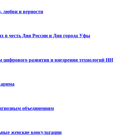
, любви и верности
х в честь Дня России и Дня города Уфы
ам цифрового развития и внедрения технологий ИИ
Карима
лигиозным объединениям
ьные женские консультации