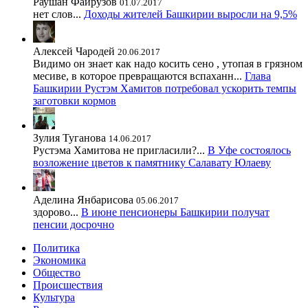
Раушан Файрузов
01.07.2017
нет слов...
Доходы жителей Башкирии выросли на 9,5%
Алексей Чародей
20.06.2017
Видимо он знает как надо косить сено , утопая в грязном
месиве, в которое превращаются вспаханн...
Глава
Башкирии Рустэм Хамитов потребовал ускорить темпы
заготовки кормов
Зулия Туганова
14.06.2017
Рустэма Хамитова не пригласили?...
В Уфе состоялось
возложение цветов к памятнику Салавату Юлаеву
Аделина Янбарисова
05.06.2017
здорово...
В июне пенсионеры Башкирии получат
пенсии досрочно
Политика
Экономика
Общество
Происшествия
Культура