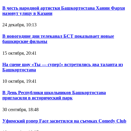
В честь народной артистки Башкортостана Хании Фархи
назовут улицу в Казани
24 декабря, 10:13
В новогодние дни телеканал БСТ показывает новые
башкирские фильмы
15 октября, 20:41
На сцене шоу «Ты — супер!» встретились два таланта из
Башкортостана
10 октября, 19:41
В День Республики школьников Башкортостана
пригласили в исторический парк
30 сентября, 18:48
Уфимский рэпер Face засветился на съемках Comedy Club