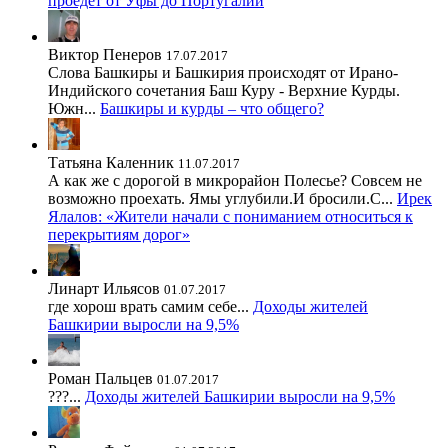
проедет от Уфы до Португалии
Виктор Пенеров
17.07.2017
Слова Башкиры и Башкирия происходят от Ирано-
Индийского сочетания Баш Куру - Верхние Курды.
Южн...
Башкиры и курды – что общего?
Татьяна Каленник
11.07.2017
А как же с дорогой в микрорайон Полесье? Совсем не
возможно проехать. Ямы углубили.И бросили.С...
Ирек
Ялалов: «Жители начали с пониманием относиться к
перекрытиям дорог»
Линарт Ильясов
01.07.2017
где хорош врать самим себе...
Доходы жителей
Башкирии выросли на 9,5%
Роман Пальцев
01.07.2017
???...
Доходы жителей Башкирии выросли на 9,5%