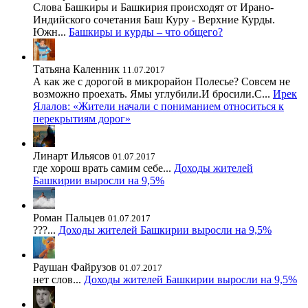
Слова Башкиры и Башкирия происходят от Ирано-
Индийского сочетания Баш Куру - Верхние Курды.
Южн...
Башкиры и курды – что общего?
Татьяна Каленник
11.07.2017
А как же с дорогой в микрорайон Полесье? Совсем не
возможно проехать. Ямы углубили.И бросили.С...
Ирек
Ялалов: «Жители начали с пониманием относиться к
перекрытиям дорог»
Линарт Ильясов
01.07.2017
где хорош врать самим себе...
Доходы жителей
Башкирии выросли на 9,5%
Роман Пальцев
01.07.2017
???...
Доходы жителей Башкирии выросли на 9,5%
Раушан Файрузов
01.07.2017
нет слов...
Доходы жителей Башкирии выросли на 9,5%