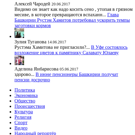
Алексей Чародей
20.06.2017
Видимо он знает как надо косить сено , утопая в грязном
месиве, в которое превращаются вспаханн...
Глава
Башкирии Рустэм Хамитов потребовал ускорить темпы
заготовки кормов
Зулия Туганова
14.06.2017
Рустэма Хамитова не пригласили?...
В Уфе состоялось
возложение цветов к памятнику Салавату Юлаеву
Аделина Янбарисова
05.06.2017
здорово...
В июне пенсионеры Башкирии получат
пенсии досрочно
Политика
Экономика
Общество
Происшествия
Культура
Религия
Спорт
Видео
Народный репортёр