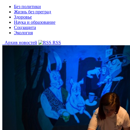
Без политики
Жизнь без преград
Здоровье
Наука и образование
Соцзащита
Экология
Архив новостей
RSS