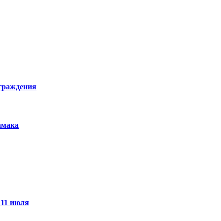
граждения
амака
 11 июля