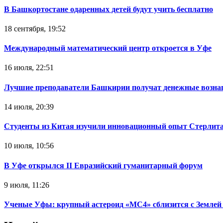
В Башкортостане одаренных детей будут учить бесплатно
18 сентября, 19:52
Международный математический центр откроется в Уфе
16 июля, 22:51
Лучшие преподаватели Башкирии получат денежные возна
14 июля, 20:39
Студенты из Китая изучили инновационный опыт Стерлит
10 июля, 10:56
В Уфе открылся II Евразийский гуманитарный форум
9 июля, 11:26
Ученые Уфы: крупный астероид «МС4» сблизится с Землей