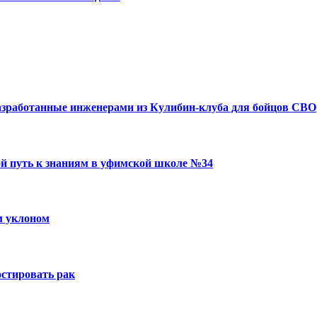
азработанные инженерами из Кулибин-клуба для бойцов СВО
ой путь к знаниям в уфимской школе №34
м уклоном
остировать рак