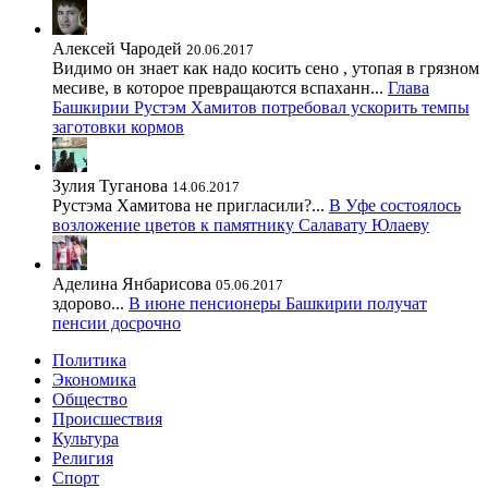
Алексей Чародей
20.06.2017
Видимо он знает как надо косить сено , утопая в грязном
месиве, в которое превращаются вспаханн...
Глава
Башкирии Рустэм Хамитов потребовал ускорить темпы
заготовки кормов
Зулия Туганова
14.06.2017
Рустэма Хамитова не пригласили?...
В Уфе состоялось
возложение цветов к памятнику Салавату Юлаеву
Аделина Янбарисова
05.06.2017
здорово...
В июне пенсионеры Башкирии получат
пенсии досрочно
Политика
Экономика
Общество
Происшествия
Культура
Религия
Спорт