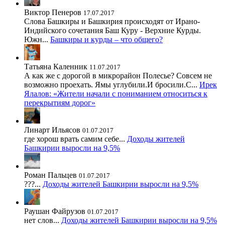
Виктор Пенеров
17.07.2017
Слова Башкиры и Башкирия происходят от Ирано-
Индийского сочетания Баш Куру - Верхние Курды.
Южн...
Башкиры и курды – что общего?
Татьяна Каленник
11.07.2017
А как же с дорогой в микрорайон Полесье? Совсем не
возможно проехать. Ямы углубили.И бросили.С...
Ирек
Ялалов: «Жители начали с пониманием относиться к
перекрытиям дорог»
Линарт Ильясов
01.07.2017
где хорош врать самим себе...
Доходы жителей
Башкирии выросли на 9,5%
Роман Пальцев
01.07.2017
???...
Доходы жителей Башкирии выросли на 9,5%
Раушан Файрузов
01.07.2017
нет слов...
Доходы жителей Башкирии выросли на 9,5%