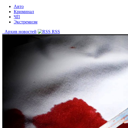
Авто
Криминал
ЧП
Экстремизм
Архив новостей
RSS