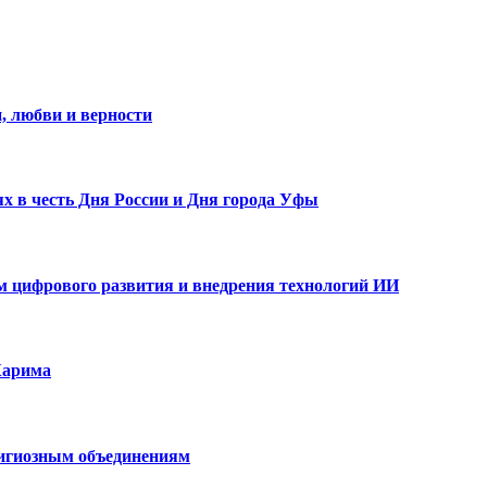
, любви и верности
х в честь Дня России и Дня города Уфы
ам цифрового развития и внедрения технологий ИИ
Карима
лигиозным объединениям