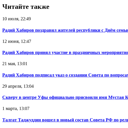
Читайте также
10 июля, 22:49
Радий Хабиров поздравил жителей республики с Днём семьи
12 июня, 12:47
Радий Хабиров принял участие в праздничных мероприятия
21 мая, 13:01
Радий Хабиров подписал указ о создании Совета по вопрос
29 апреля, 13:04
Скверу в центре Уфы официально присвоили имя Мустая 
1 марта, 13:07
Талгат Таджуддин вошел в новый состав Совета РФ по ре