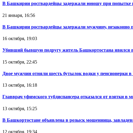
В Башкирии росгвардейцы задержали юношу при попытке 
21 января, 16:56
В Башкирии росгвардейцы задержали мужчину, незаконно 
16 октября, 19:03
Убивший бывшую подругу житель Башкортостана явился в
15 октября, 22:45
Двое мужчин отняли шесть бутылок водки у пенсионерки в
13 октября, 16:18
Главврач уфимского тубдиспансера отказался от взятки в 
13 октября, 15:25
В Башкортостане объявлена в розыск мошенница, завладев
12 октября, 19:34