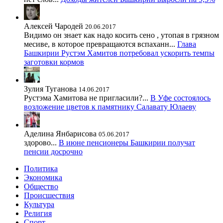
Алексей Чародей
20.06.2017
Видимо он знает как надо косить сено , утопая в грязном
месиве, в которое превращаются вспаханн...
Глава
Башкирии Рустэм Хамитов потребовал ускорить темпы
заготовки кормов
Зулия Туганова
14.06.2017
Рустэма Хамитова не пригласили?...
В Уфе состоялось
возложение цветов к памятнику Салавату Юлаеву
Аделина Янбарисова
05.06.2017
здорово...
В июне пенсионеры Башкирии получат
пенсии досрочно
Политика
Экономика
Общество
Происшествия
Культура
Религия
Спорт