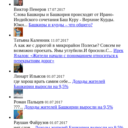
Виктор Пенеров
17.07.2017
Слова Башкиры и Башкирия происходят от Ирано-
Индийского сочетания Баш Куру - Верхние Курды.
Южн...
Башкиры и курды – что общего?
Татьяна Каленник
11.07.2017
А как же с дорогой в микрорайон Полесье? Совсем не
возможно проехать. Ямы углубили.И бросили.С...
Ирек
Ялалов: «Жители начали с пониманием относиться к
перекрытиям дорог»
Линарт Ильясов
01.07.2017
где хорош врать самим себе...
Доходы жителей
Башкирии выросли на 9,5%
Роман Пальцев
01.07.2017
???...
Доходы жителей Башкирии выросли на 9,5%
Раушан Файрузов
01.07.2017
нет слов...
Доходы жителей Башкирии выросли на 9,5%