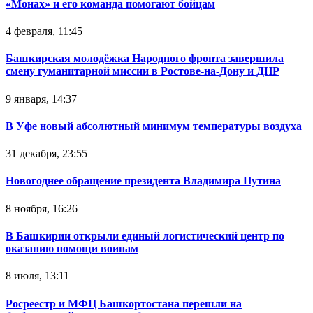
«Монах» и его команда помогают бойцам
4 февраля, 11:45
Башкирская молодёжка Народного фронта завершила
смену гуманитарной миссии в Ростове-на-Дону и ДНР
9 января, 14:37
В Уфе новый абсолютный минимум температуры воздуха
31 декабря, 23:55
Новогоднее обращение президента Владимира Путина
8 ноября, 16:26
В Башкирии открыли единый логистический центр по
оказанию помощи воинам
8 июля, 13:11
Росреестр и МФЦ Башкортостана перешли на