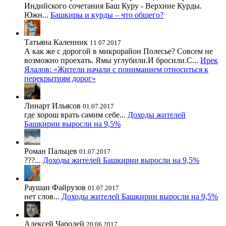
Индийского сочетания Баш Куру - Верхние Курды.
Южн...
Башкиры и курды – что общего?
Татьяна Каленник
11.07.2017
А как же с дорогой в микрорайон Полесье? Совсем не
возможно проехать. Ямы углубили.И бросили.С...
Ирек
Ялалов: «Жители начали с пониманием относиться к
перекрытиям дорог»
Линарт Ильясов
01.07.2017
где хорош врать самим себе...
Доходы жителей
Башкирии выросли на 9,5%
Роман Пальцев
01.07.2017
???...
Доходы жителей Башкирии выросли на 9,5%
Раушан Файрузов
01.07.2017
нет слов...
Доходы жителей Башкирии выросли на 9,5%
Алексей Чародей
20.06.2017