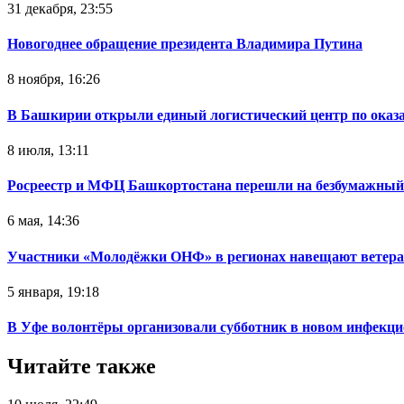
31 декабря, 23:55
Новогоднее обращение президента Владимира Путина
8 ноября, 16:26
В Башкирии открыли единый логистический центр по ока
8 июля, 13:11
Росреестр и МФЦ Башкортостана перешли на безбумажный
6 мая, 14:36
Участники «Молодёжки ОНФ» в регионах навещают ветер
5 января, 19:18
В Уфе волонтёры организовали субботник в новом инфекци
Читайте также