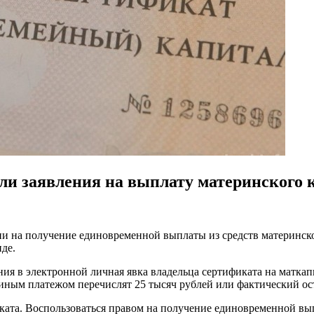
ли заявления на выплату материнского 
 на получение единовременной выплаты из средств материнског
де.
 в электронной личная явка владельца сертификата на маткапит
диным платежом перечислят 25 тысяч рублей или фактический ост
ата. Воспользоваться правом на получение единовременной выпл