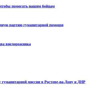
 чтобы помогать нашим бойцам
едную партию гуманитарной помощи
два внедорожника
 гуманитарной миссии в Ростове-на-Дону и ДНР