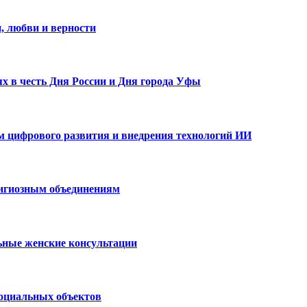
, любви и верности
х в честь Дня России и Дня города Уфы
ам цифрового развития и внедрения технологий ИИ
лигиозным объединениям
ьные женские консультации
социальных объектов