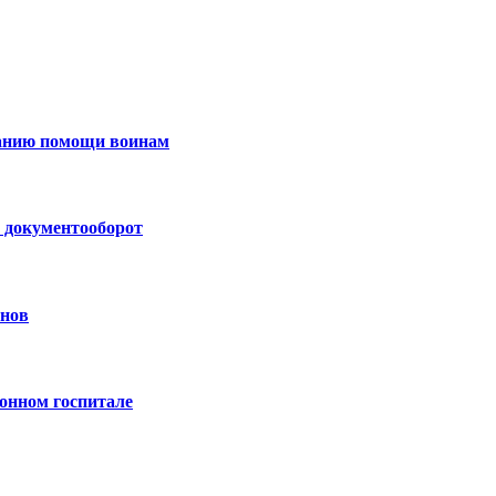
занию помощи воинам
 документооборот
анов
онном госпитале