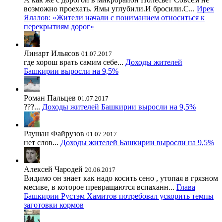
возможно проехать. Ямы углубили.И бросили.С...
Ирек
Ялалов: «Жители начали с пониманием относиться к
перекрытиям дорог»
Линарт Ильясов
01.07.2017
где хорош врать самим себе...
Доходы жителей
Башкирии выросли на 9,5%
Роман Пальцев
01.07.2017
???...
Доходы жителей Башкирии выросли на 9,5%
Раушан Файрузов
01.07.2017
нет слов...
Доходы жителей Башкирии выросли на 9,5%
Алексей Чародей
20.06.2017
Видимо он знает как надо косить сено , утопая в грязном
месиве, в которое превращаются вспаханн...
Глава
Башкирии Рустэм Хамитов потребовал ускорить темпы
заготовки кормов