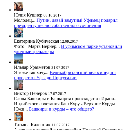
Юлия Кушнер
08.10.2017
Молодец...
Путин, давай замутим! Уфимец подарил
президенту песню собственного сочинения
Екатерина Кубическая
12.09.2017
Фото - Марта Вернер...
В уфимском парке установили
уличные тренажеры
Ильдар Уразметов
31.07.2017
Я тоже так хочу...
Великобританский велосипедист
проедет от Уфы до Португалии
Виктор Пенеров
17.07.2017
Слова Башкиры и Башкирия происходят от Ирано-
Индийского сочетания Баш Куру - Верхние Курды.
Южн...
Башкиры и курды – что общего?
Татьяна Каленник
11.07.2017
А как же с дорогой в микрорайон Полесье? Совсем не