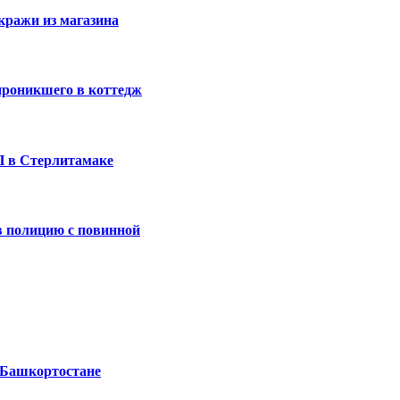
кражи из магазина
проникшего в коттедж
П в Стерлитамаке
 полицию с повинной
 Башкортостане