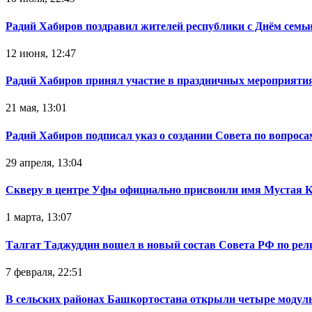
Радий Хабиров поздравил жителей республики с Днём семьи
12 июня, 12:47
Радий Хабиров принял участие в праздничных мероприятия
21 мая, 13:01
Радий Хабиров подписал указ о создании Совета по вопрос
29 апреля, 13:04
Скверу в центре Уфы официально присвоили имя Мустая 
1 марта, 13:07
Талгат Таджуддин вошел в новый состав Совета РФ по ре
7 февраля, 22:51
В сельских районах Башкортостана открыли четыре модул