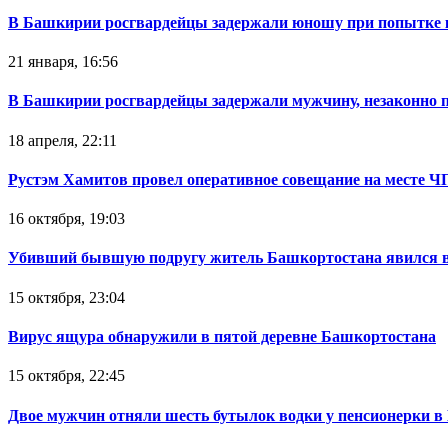
В Башкирии росгвардейцы задержали юношу при попытке 
21 января, 16:56
В Башкирии росгвардейцы задержали мужчину, незаконно 
18 апреля, 22:11
Рустэм Хамитов провел оперативное совещание на месте Ч
16 октября, 19:03
Убивший бывшую подругу житель Башкортостана явился в
15 октября, 23:04
Вирус ящура обнаружили в пятой деревне Башкортостана
15 октября, 22:45
Двое мужчин отняли шесть бутылок водки у пенсионерки в