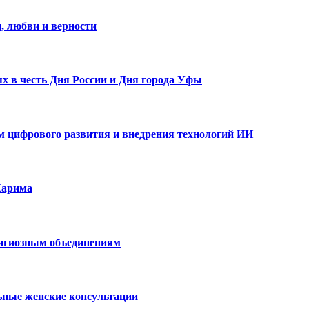
, любви и верности
х в честь Дня России и Дня города Уфы
ам цифрового развития и внедрения технологий ИИ
Карима
лигиозным объединениям
ьные женские консультации