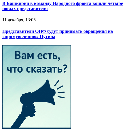
В Башкирии в команду Народного фронта вошли четыре
новых представителя
11 декабря, 13:05
Представители ОНФ будут принимать обращения на
«прямую линию» Путина