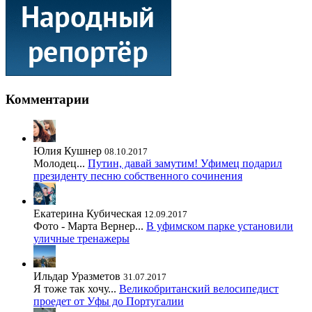
Комментарии
Юлия Кушнер
08.10.2017
Молодец...
Путин, давай замутим! Уфимец подарил
президенту песню собственного сочинения
Екатерина Кубическая
12.09.2017
Фото - Марта Вернер...
В уфимском парке установили
уличные тренажеры
Ильдар Уразметов
31.07.2017
Я тоже так хочу...
Великобританский велосипедист
проедет от Уфы до Португалии