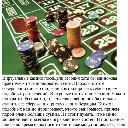
Виртуальные казино посещали сегодня хотя бы единожды
практически все пользователи сети. Плохого в этом
совершенно ничего нет, если контролировать себя во время
подобных развлечений. В игровые слоты при желании можно
поиграть и бесплатно, то есть совершенно не обязательно
ставить все сбережения, рискуя своим будущим. Кто-то в
подобных казино проигрывает, кто-то выигрывает, причем
порой очень большие суммы. Не стоит думать, что казино
мошенничает и всегда выигрывает всех гостей. В постоянном
плюсе во время игры посетители также могут оставаться, если