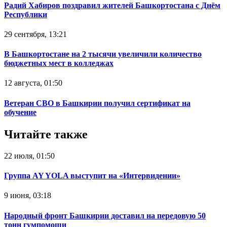
Радий Хабиров поздравил жителей Башкортостана с Днём
Республики
29 сентября, 13:21
В Башкортостане на 2 тысячи увеличили количество
бюджетных мест в колледжах
12 августа, 01:50
Ветеран СВО в Башкирии получил сертификат на
обучение
Читайте также
22 июля, 01:50
Группа AY YOLA выступит на «Интервидении»
9 июня, 03:18
Народный фронт Башкирии доставил на передовую 50
тонн гумпомощи