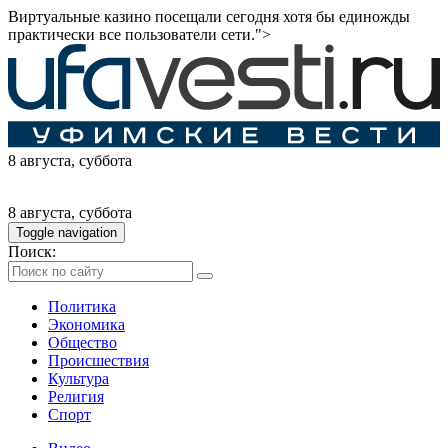
Виртуальные казино посещали сегодня хотя бы единожды
практически все пользователи сети.">
8 августа
, суббота
8 августа
, суббота
Toggle navigation
Поиск:
Политика
Экономика
Общество
Происшествия
Культура
Религия
Спорт