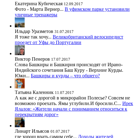
Екатерина Кубическая
12.09.2017
Фото - Марта Вернер...
В уфимском парке установили
уличные тренажеры
Ильдар Уразметов
31.07.2017
Я тоже так хочу...
Великобританский велосипедист
проедет от Уфы до Португалии
Виктор Пенеров
17.07.2017
Слова Башкиры и Башкирия происходят от Ирано-
Индийского сочетания Баш Куру - Верхние Курды.
Южн...
Башкиры и курды – что общего?
Татьяна Каленник
11.07.2017
А как же с дорогой в микрорайон Полесье? Совсем не
возможно проехать. Ямы углубили.И бросили.С...
Ирек
Ялалов: «Жители начали с пониманием относиться к
перекрытиям дорог»
Линарт Ильясов
01.07.2017
где хорош врать самим себе...
Доходы жителей