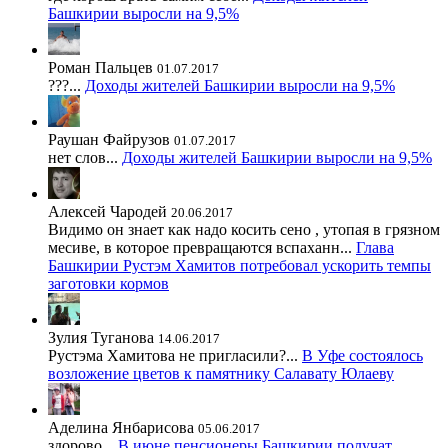
Башкирии выросли на 9,5%
Роман Пальцев
01.07.2017
???...
Доходы жителей Башкирии выросли на 9,5%
Раушан Файрузов
01.07.2017
нет слов...
Доходы жителей Башкирии выросли на 9,5%
Алексей Чародей
20.06.2017
Видимо он знает как надо косить сено , утопая в грязном
месиве, в которое превращаются вспаханн...
Глава
Башкирии Рустэм Хамитов потребовал ускорить темпы
заготовки кормов
Зулия Туганова
14.06.2017
Рустэма Хамитова не пригласили?...
В Уфе состоялось
возложение цветов к памятнику Салавату Юлаеву
Аделина Янбарисова
05.06.2017
здорово...
В июне пенсионеры Башкирии получат