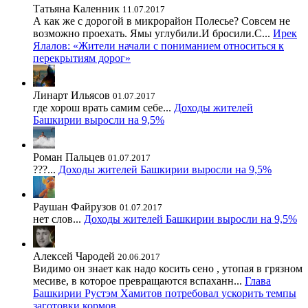
Татьяна Каленник
11.07.2017
А как же с дорогой в микрорайон Полесье? Совсем не
возможно проехать. Ямы углубили.И бросили.С...
Ирек
Ялалов: «Жители начали с пониманием относиться к
перекрытиям дорог»
Линарт Ильясов
01.07.2017
где хорош врать самим себе...
Доходы жителей
Башкирии выросли на 9,5%
Роман Пальцев
01.07.2017
???...
Доходы жителей Башкирии выросли на 9,5%
Раушан Файрузов
01.07.2017
нет слов...
Доходы жителей Башкирии выросли на 9,5%
Алексей Чародей
20.06.2017
Видимо он знает как надо косить сено , утопая в грязном
месиве, в которое превращаются вспаханн...
Глава
Башкирии Рустэм Хамитов потребовал ускорить темпы
заготовки кормов