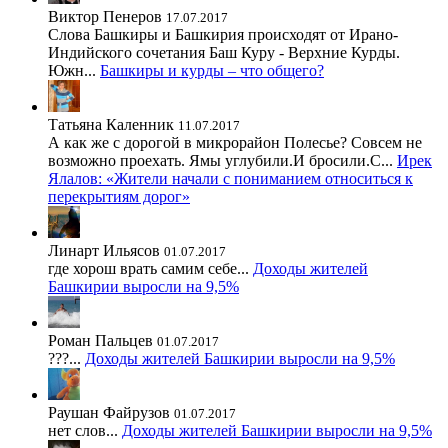
Виктор Пенеров
17.07.2017
Слова Башкиры и Башкирия происходят от Ирано-
Индийского сочетания Баш Куру - Верхние Курды.
Южн...
Башкиры и курды – что общего?
Татьяна Каленник
11.07.2017
А как же с дорогой в микрорайон Полесье? Совсем не
возможно проехать. Ямы углубили.И бросили.С...
Ирек
Ялалов: «Жители начали с пониманием относиться к
перекрытиям дорог»
Линарт Ильясов
01.07.2017
где хорош врать самим себе...
Доходы жителей
Башкирии выросли на 9,5%
Роман Пальцев
01.07.2017
???...
Доходы жителей Башкирии выросли на 9,5%
Раушан Файрузов
01.07.2017
нет слов...
Доходы жителей Башкирии выросли на 9,5%