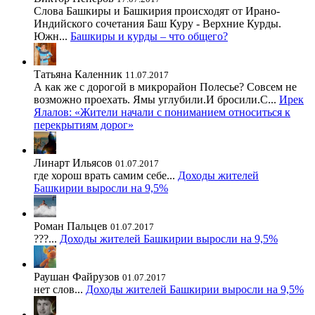
Слова Башкиры и Башкирия происходят от Ирано-
Индийского сочетания Баш Куру - Верхние Курды.
Южн...
Башкиры и курды – что общего?
Татьяна Каленник
11.07.2017
А как же с дорогой в микрорайон Полесье? Совсем не
возможно проехать. Ямы углубили.И бросили.С...
Ирек
Ялалов: «Жители начали с пониманием относиться к
перекрытиям дорог»
Линарт Ильясов
01.07.2017
где хорош врать самим себе...
Доходы жителей
Башкирии выросли на 9,5%
Роман Пальцев
01.07.2017
???...
Доходы жителей Башкирии выросли на 9,5%
Раушан Файрузов
01.07.2017
нет слов...
Доходы жителей Башкирии выросли на 9,5%