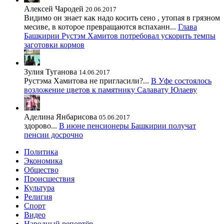
Алексей Чародей
20.06.2017
Видимо он знает как надо косить сено , утопая в грязном
месиве, в которое превращаются вспаханн...
Глава
Башкирии Рустэм Хамитов потребовал ускорить темпы
заготовки кормов
Зулия Туганова
14.06.2017
Рустэма Хамитова не пригласили?...
В Уфе состоялось
возложение цветов к памятнику Салавату Юлаеву
Аделина Янбарисова
05.06.2017
здорово...
В июне пенсионеры Башкирии получат
пенсии досрочно
Политика
Экономика
Общество
Происшествия
Культура
Религия
Спорт
Видео
Народный репортёр