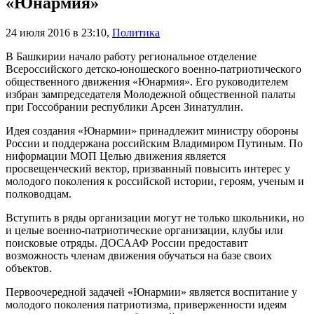
«Юнармия»
24 июля 2016 в 23:10
,
Политика
В Башкирии начало работу региональное отделение
Всероссийского детско-юношеского военно-патриотического
общественного движения «Юнармия». Его руководителем
избран зампредседателя Молодежной общественной палаты
при Госсобрании республики Арсен Зинатуллин.
Идея создания «Юнармии» принадлежит министру обороны
России и поддержана российским Владимиром Путиным. По
ниформации МОП Целью движения является
просвещенческий вектор, призванный повысить интерес у
молодого поколения к российской истории, героям, ученым и
полководцам.
Вступить в ряды организации могут не только школьники, но
и целые военно-патриотические организации, клубы или
поисковые отряды. ДОСААФ России предоставит
возможность членам движения обучаться на базе своих
объектов.
Первоочередной задачей «Юнармии» является воспитание у
молодого поколения патриотизма, приверженности идеям