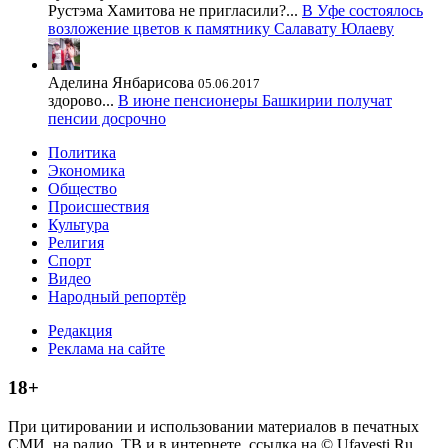
Рустэма Хамитова не пригласили?...
В Уфе состоялось
возложение цветов к памятнику Салавату Юлаеву
Аделина Янбарисова
05.06.2017
здорово...
В июне пенсионеры Башкирии получат
пенсии досрочно
Политика
Экономика
Общество
Происшествия
Культура
Религия
Спорт
Видео
Народный репортёр
Редакция
Реклама на сайте
18+
При цитировании и использовании материалов в печатных
СМИ, на радио, ТВ и в интернете, ссылка на © Ufavesti.Ru