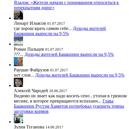
Ялалов: «Жители начали с пониманием относиться к
перекрытиям дорог»
Линарт Ильясов
01.07.2017
где хорош врать самим себе...
Доходы жителей
Башкирии выросли на 9,5%
Роман Пальцев
01.07.2017
???...
Доходы жителей Башкирии выросли на 9,5%
Раушан Файрузов
01.07.2017
нет слов...
Доходы жителей Башкирии выросли на 9,5%
Алексей Чародей
20.06.2017
Видимо он знает как надо косить сено , утопая в грязном
месиве, в которое превращаются вспаханн...
Глава
Башкирии Рустэм Хамитов потребовал ускорить темпы
заготовки кормов
Зулия Туганова
14.06.2017