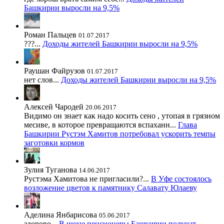
Башкирии выросли на 9,5%
Роман Пальцев
01.07.2017
???...
Доходы жителей Башкирии выросли на 9,5%
Раушан Файрузов
01.07.2017
нет слов...
Доходы жителей Башкирии выросли на 9,5%
Алексей Чародей
20.06.2017
Видимо он знает как надо косить сено , утопая в грязном
месиве, в которое превращаются вспаханн...
Глава
Башкирии Рустэм Хамитов потребовал ускорить темпы
заготовки кормов
Зулия Туганова
14.06.2017
Рустэма Хамитова не пригласили?...
В Уфе состоялось
возложение цветов к памятнику Салавату Юлаеву
Аделина Янбарисова
05.06.2017
здорово...
В июне пенсионеры Башкирии получат