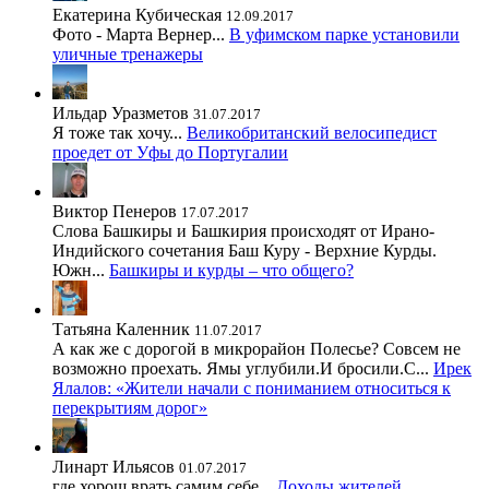
Екатерина Кубическая
12.09.2017
Фото - Марта Вернер...
В уфимском парке установили
уличные тренажеры
Ильдар Уразметов
31.07.2017
Я тоже так хочу...
Великобританский велосипедист
проедет от Уфы до Португалии
Виктор Пенеров
17.07.2017
Слова Башкиры и Башкирия происходят от Ирано-
Индийского сочетания Баш Куру - Верхние Курды.
Южн...
Башкиры и курды – что общего?
Татьяна Каленник
11.07.2017
А как же с дорогой в микрорайон Полесье? Совсем не
возможно проехать. Ямы углубили.И бросили.С...
Ирек
Ялалов: «Жители начали с пониманием относиться к
перекрытиям дорог»
Линарт Ильясов
01.07.2017
где хорош врать самим себе...
Доходы жителей