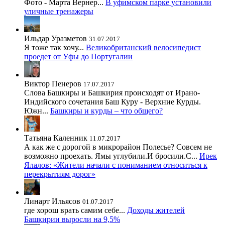
Фото - Марта Вернер...
В уфимском парке установили
уличные тренажеры
Ильдар Уразметов
31.07.2017
Я тоже так хочу...
Великобританский велосипедист
проедет от Уфы до Португалии
Виктор Пенеров
17.07.2017
Слова Башкиры и Башкирия происходят от Ирано-
Индийского сочетания Баш Куру - Верхние Курды.
Южн...
Башкиры и курды – что общего?
Татьяна Каленник
11.07.2017
А как же с дорогой в микрорайон Полесье? Совсем не
возможно проехать. Ямы углубили.И бросили.С...
Ирек
Ялалов: «Жители начали с пониманием относиться к
перекрытиям дорог»
Линарт Ильясов
01.07.2017
где хорош врать самим себе...
Доходы жителей
Башкирии выросли на 9,5%