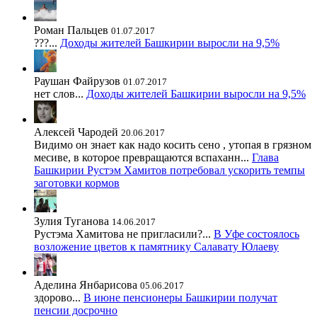
Роман Пальцев
01.07.2017
???...
Доходы жителей Башкирии выросли на 9,5%
Раушан Файрузов
01.07.2017
нет слов...
Доходы жителей Башкирии выросли на 9,5%
Алексей Чародей
20.06.2017
Видимо он знает как надо косить сено , утопая в грязном
месиве, в которое превращаются вспаханн...
Глава
Башкирии Рустэм Хамитов потребовал ускорить темпы
заготовки кормов
Зулия Туганова
14.06.2017
Рустэма Хамитова не пригласили?...
В Уфе состоялось
возложение цветов к памятнику Салавату Юлаеву
Аделина Янбарисова
05.06.2017
здорово...
В июне пенсионеры Башкирии получат
пенсии досрочно