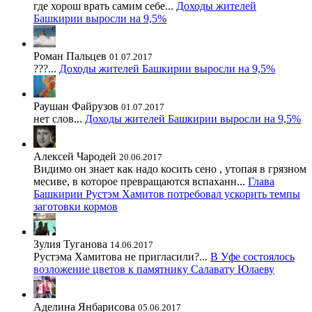
где хорош врать самим себе...
Доходы жителей
Башкирии выросли на 9,5%
Роман Пальцев
01.07.2017
???...
Доходы жителей Башкирии выросли на 9,5%
Раушан Файрузов
01.07.2017
нет слов...
Доходы жителей Башкирии выросли на 9,5%
Алексей Чародей
20.06.2017
Видимо он знает как надо косить сено , утопая в грязном
месиве, в которое превращаются вспаханн...
Глава
Башкирии Рустэм Хамитов потребовал ускорить темпы
заготовки кормов
Зулия Туганова
14.06.2017
Рустэма Хамитова не пригласили?...
В Уфе состоялось
возложение цветов к памятнику Салавату Юлаеву
Аделина Янбарисова
05.06.2017