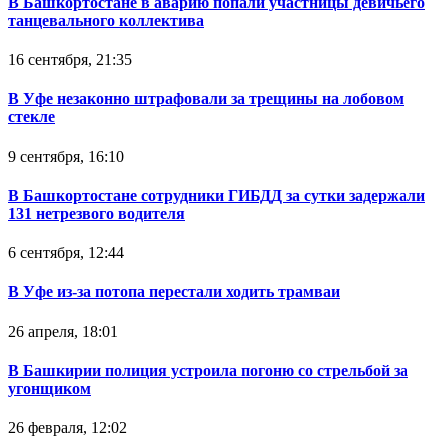
В Башкортостане в аварию попали участницы девичьего
танцевального коллектива
16 сентября, 21:35
В Уфе незаконно штрафовали за трещины на лобовом
стекле
9 сентября, 16:10
В Башкортостане сотрудники ГИБДД за сутки задержали
131 нетрезвого водителя
6 сентября, 12:44
В Уфе из-за потопа перестали ходить трамваи
26 апреля, 18:01
В Башкирии полиция устроила погоню со стрельбой за
угонщиком
26 февраля, 12:02