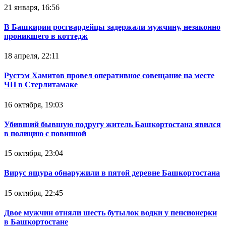
21 января, 16:56
В Башкирии росгвардейцы задержали мужчину, незаконно
проникшего в коттедж
18 апреля, 22:11
Рустэм Хамитов провел оперативное совещание на месте
ЧП в Стерлитамаке
16 октября, 19:03
Убивший бывшую подругу житель Башкортостана явился
в полицию с повинной
15 октября, 23:04
Вирус ящура обнаружили в пятой деревне Башкортостана
15 октября, 22:45
Двое мужчин отняли шесть бутылок водки у пенсионерки
в Башкортостане