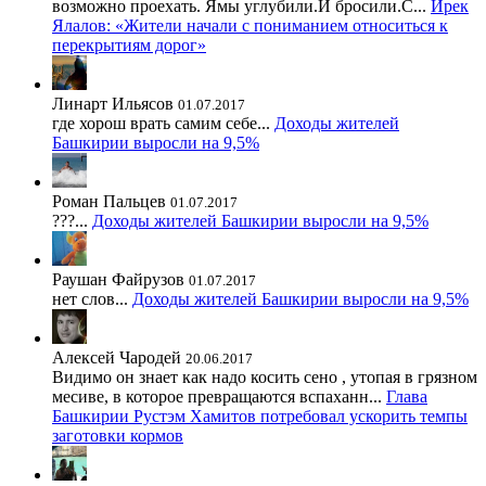
возможно проехать. Ямы углубили.И бросили.С...
Ирек
Ялалов: «Жители начали с пониманием относиться к
перекрытиям дорог»
Линарт Ильясов
01.07.2017
где хорош врать самим себе...
Доходы жителей
Башкирии выросли на 9,5%
Роман Пальцев
01.07.2017
???...
Доходы жителей Башкирии выросли на 9,5%
Раушан Файрузов
01.07.2017
нет слов...
Доходы жителей Башкирии выросли на 9,5%
Алексей Чародей
20.06.2017
Видимо он знает как надо косить сено , утопая в грязном
месиве, в которое превращаются вспаханн...
Глава
Башкирии Рустэм Хамитов потребовал ускорить темпы
заготовки кормов