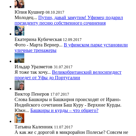
Юлия Кушнер
08.10.2017
Молодец...
Путин, давай замутим! Уфимец подарил
президенту песню собственного сочинения
Екатерина Кубическая
12.09.2017
Фото - Марта Вернер...
В уфимском парке установили
уличные тренажеры
Ильдар Уразметов
31.07.2017
Я тоже так хочу...
Великобританский велосипедист
проедет от Уфы до Португалии
Виктор Пенеров
17.07.2017
Слова Башкиры и Башкирия происходят от Ирано-
Индийского сочетания Баш Куру - Верхние Курды.
Южн...
Башкиры и курды – что общего?
Татьяна Каленник
11.07.2017
А как же с дорогой в микрорайон Полесье? Совсем не