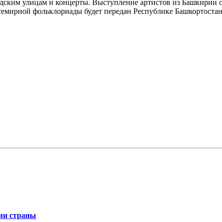
дским улицам и концерты. Выступление артистов из Башкирии с
Всемирной фольклориады будет передан Республике Башкортостан
ми страны