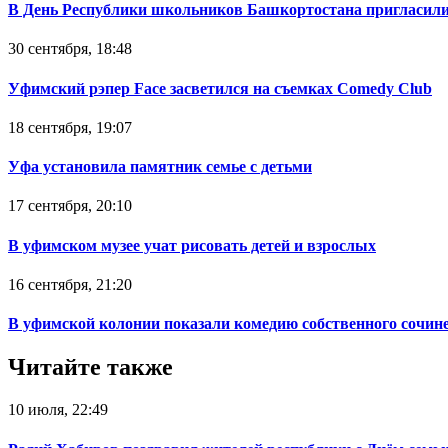
В День Республики школьников Башкортостана пригласили
30 сентября, 18:48
Уфимский рэпер Face засветился на съемках Comedy Club
18 сентября, 19:07
Уфа установила памятник семье с детьми
17 сентября, 20:10
В уфимском музее учат рисовать детей и взрослых
16 сентября, 21:20
В уфимской колонии показали комедию собственного сочин
Читайте также
10 июля, 22:49