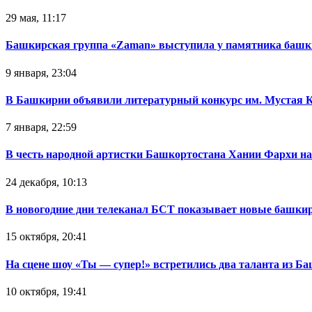
29 мая, 11:17
Башкирская группа «Zaman» выступила у памятника башк
9 января, 23:04
В Башкирии объявили литературный конкурс им. Мустая 
7 января, 22:59
В честь народной артистки Башкортостана Хании Фархи на
24 декабря, 10:13
В новогодние дни телеканал БСТ показывает новые башк
15 октября, 20:41
На сцене шоу «Ты — супер!» встретились два таланта из Б
10 октября, 19:41