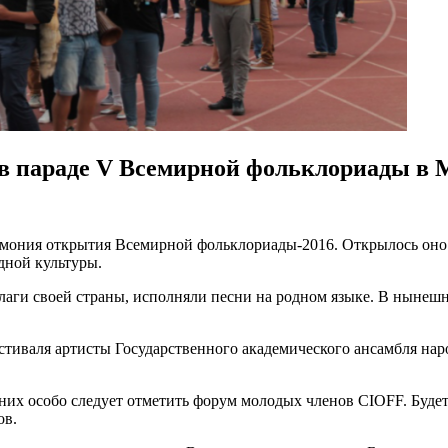
в параде V Всемирной фольклориады в 
мония открытия Всемирной фольклориады-2016. Открылось оно с
дной культуры.
аги своей страны, исполняли песни на родном языке. В нынешн
иваля артисты Государственного академического ансамбля наро
их особо следует отметить форум молодых членов СIOFF. Будет 
ов.