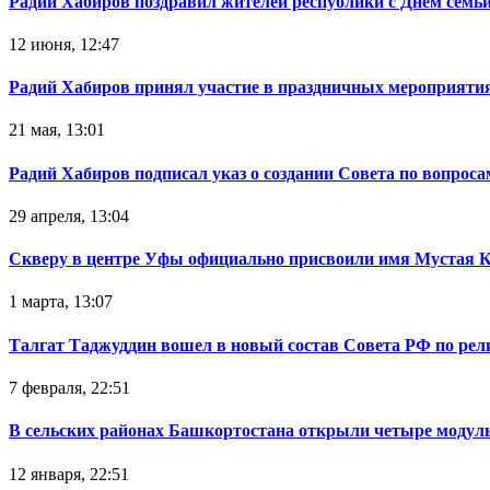
Радий Хабиров поздравил жителей республики с Днём семьи
12 июня, 12:47
Радий Хабиров принял участие в праздничных мероприятия
21 мая, 13:01
Радий Хабиров подписал указ о создании Совета по вопрос
29 апреля, 13:04
Скверу в центре Уфы официально присвоили имя Мустая 
1 марта, 13:07
Талгат Таджуддин вошел в новый состав Совета РФ по ре
7 февраля, 22:51
В сельских районах Башкортостана открыли четыре модул
12 января, 22:51