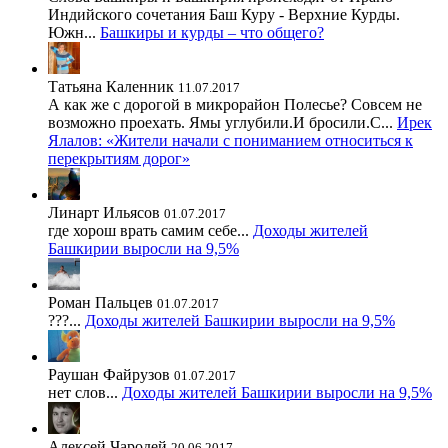
Индийского сочетания Баш Куру - Верхние Курды.
Южн...
Башкиры и курды – что общего?
Татьяна Каленник
11.07.2017
А как же с дорогой в микрорайон Полесье? Совсем не
возможно проехать. Ямы углубили.И бросили.С...
Ирек
Ялалов: «Жители начали с пониманием относиться к
перекрытиям дорог»
Линарт Ильясов
01.07.2017
где хорош врать самим себе...
Доходы жителей
Башкирии выросли на 9,5%
Роман Пальцев
01.07.2017
???...
Доходы жителей Башкирии выросли на 9,5%
Раушан Файрузов
01.07.2017
нет слов...
Доходы жителей Башкирии выросли на 9,5%
Алексей Чародей
20.06.2017