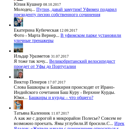
Юлия Кушнер
08.10.2017
Молодец...
Путин, давай замутим! Уфимец подарил
президенту песню собственного сочинения
Екатерина Кубическая
12.09.2017
Фото - Марта Вернер...
В уфимском парке установили
уличные тренажеры
Ильдар Уразметов
31.07.2017
Я тоже так хочу...
Великобританский велосипедист
проедет от Уфы до Португалии
Виктор Пенеров
17.07.2017
Слова Башкиры и Башкирия происходят от Ирано-
Индийского сочетания Баш Куру - Верхние Курды.
Южн...
Башкиры и курды – что общего?
Татьяна Каленник
11.07.2017
А как же с дорогой в микрорайон Полесье? Совсем не
возможно проехать. Ямы углубили.И бросили.С...
Ирек
Ялалов: «Жители начали с пониманием относиться к