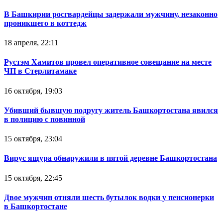
В Башкирии росгвардейцы задержали мужчину, незаконно
проникшего в коттедж
18 апреля, 22:11
Рустэм Хамитов провел оперативное совещание на месте
ЧП в Стерлитамаке
16 октября, 19:03
Убивший бывшую подругу житель Башкортостана явился
в полицию с повинной
15 октября, 23:04
Вирус ящура обнаружили в пятой деревне Башкортостана
15 октября, 22:45
Двое мужчин отняли шесть бутылок водки у пенсионерки
в Башкортостане