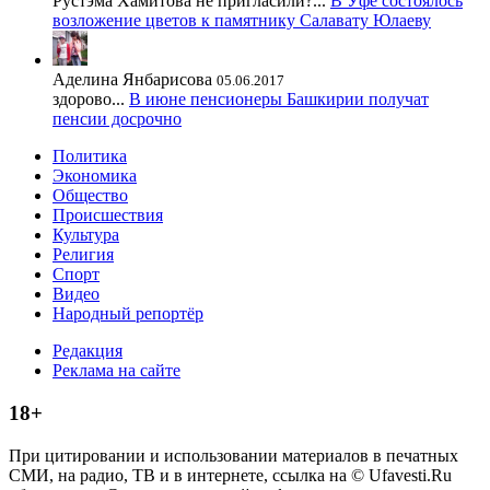
Рустэма Хамитова не пригласили?...
В Уфе состоялось
возложение цветов к памятнику Салавату Юлаеву
Аделина Янбарисова
05.06.2017
здорово...
В июне пенсионеры Башкирии получат
пенсии досрочно
Политика
Экономика
Общество
Происшествия
Культура
Религия
Спорт
Видео
Народный репортёр
Редакция
Реклама на сайте
18+
При цитировании и использовании материалов в печатных
СМИ, на радио, ТВ и в интернете, ссылка на © Ufavesti.Ru