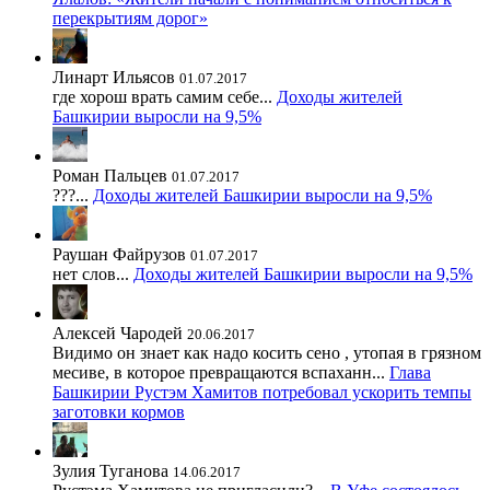
перекрытиям дорог»
Линарт Ильясов
01.07.2017
где хорош врать самим себе...
Доходы жителей
Башкирии выросли на 9,5%
Роман Пальцев
01.07.2017
???...
Доходы жителей Башкирии выросли на 9,5%
Раушан Файрузов
01.07.2017
нет слов...
Доходы жителей Башкирии выросли на 9,5%
Алексей Чародей
20.06.2017
Видимо он знает как надо косить сено , утопая в грязном
месиве, в которое превращаются вспаханн...
Глава
Башкирии Рустэм Хамитов потребовал ускорить темпы
заготовки кормов
Зулия Туганова
14.06.2017