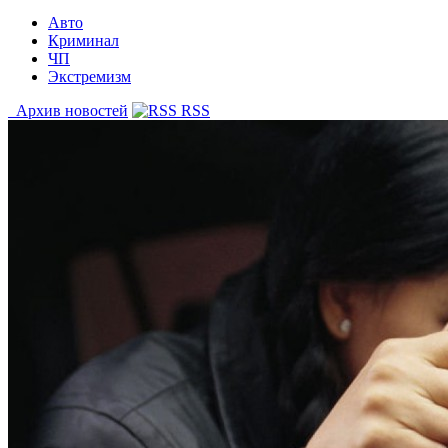
Авто
Криминал
ЧП
Экстремизм
Архив новостей
RSS