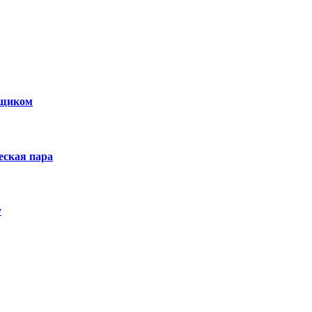
нщиком
еская пара
у