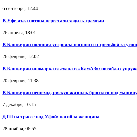
6 сентября, 12:44
В Уфе из-за потопа перестали ходить трамваи
26 апреля, 18:01
В Башкирии полиция устроила погоню со стрельбой за уго
26 февраля, 12:02
В Башкирии иномарка въехала в «КамАЗ»: погибла супруж
20 февраля, 11:38
В Башкирии пешеход, рискуя жизнью, бросился под машин
7 декабря, 10:15
ДТП на трассе под Уфой: погибла женщина
28 ноября, 06:55