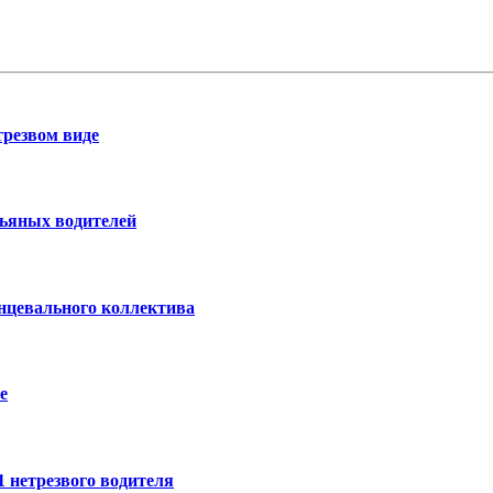
трезвом виде
пьяных водителей
нцевального коллектива
е
 нетрезвого водителя