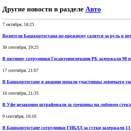
Другие новости в разделе
Авто
7 октября, 18:25
Водители Башкортостана по-прежнему садятся за руль в не
30 сентября, 19:25
В пятницу сотрудники Госавтоинспекции РБ задержали 98 
17 сентября, 21:07
В Башкортостане в аварию попали участницы девичьего та
16 сентября, 21:35
В Уфе незаконно штрафовали за трещины на лобовом стекл
9 сентября, 16:10
В Башкортостане сотрудники ГИБДД за сутки задержали 131