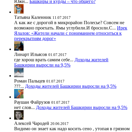
Южн...
Башкиры и курды – что общего?
Татьяна Каленник
11.07.2017
А как же с дорогой в микрорайон Полесье? Совсем не
возможно проехать. Ямы углубили.И бросили.С...
Ирек
Ялалов: «Жители начали с пониманием относиться к
перекрытиям дорог»
Линарт Ильясов
01.07.2017
где хорош врать самим себе...
Доходы жителей
Башкирии выросли на 9,5%
Роман Пальцев
01.07.2017
???...
Доходы жителей Башкирии выросли на 9,5%
Раушан Файрузов
01.07.2017
нет слов...
Доходы жителей Башкирии выросли на 9,5%
Алексей Чародей
20.06.2017
Видимо он знает как надо косить сено , утопая в грязном