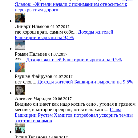
Ялалов: «Жители начали с пониманием относиться к
перекрытиям дорог»
Линарт Ильясов
01.07.2017
где хорош врать самим себе...
Доходы жителей
Башкирии выросли на 9,5%
Роман Пальцев
01.07.2017
???...
Доходы жителей Башкирии выросли на 9,5%
Раушан Файрузов
01.07.2017
нет слов...
Доходы жителей Башкирии выросли на 9,5%
Алексей Чародей
20.06.2017
Видимо он знает как надо косить сено , утопая в грязном
месиве, в которое превращаются вспаханн...
Глава
Башкирии Рустэм Хамитов потребовал ускорить темпы
заготовки кормов
Зулия Туганова
14.06.2017