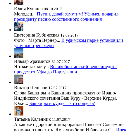
Юлия Кушнер
08.10.2017
Молодец...
Путин, давай замутим! Уфимец подарил
президенту песню собственного сочинения
Екатерина Кубическая
12.09.2017
Фото - Марта Вернер...
В уфимском парке установили
уличные тренажеры
Ильдар Уразметов
31.07.2017
Я тоже так хочу...
Великобританский велосипедист
проедет от Уфы до Португалии
Виктор Пенеров
17.07.2017
Слова Башкиры и Башкирия происходят от Ирано-
Индийского сочетания Баш Куру - Верхние Курды.
Южн...
Башкиры и курды – что общего?
Татьяна Каленник
11.07.2017
А как же с дорогой в микрорайон Полесье? Совсем не
возможно проехать. Ямы углубили.И бросили.С...
Ирек