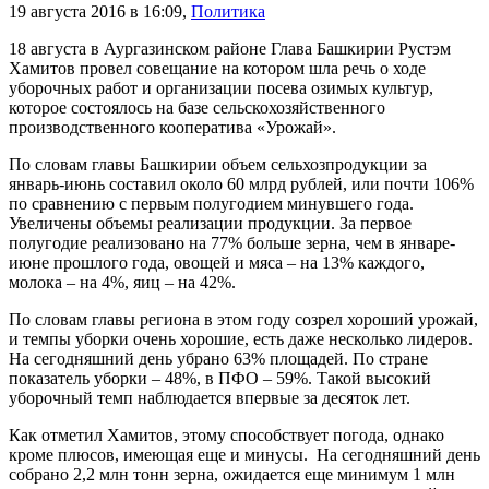
19 августа 2016 в 16:09
,
Политика
18 августа в Аургазинском районе Глава Башкирии Рустэм
Хамитов провел совещание на котором шла речь о ходе
уборочных работ и организации посева озимых культур,
которое состоялось на базе сельскохозяйственного
производственного кооператива «Урожай».
По словам главы Башкирии объем сельхозпродукции за
январь-июнь составил около 60 млрд рублей, или почти 106%
по сравнению с первым полугодием минувшего года.
Увеличены объемы реализации продукции. За первое
полугодие реализовано на 77% больше зерна, чем в январе-
июне прошлого года, овощей и мяса – на 13% каждого,
молока – на 4%, яиц – на 42%.
По словам главы региона в этом году созрел хороший урожай,
и темпы уборки очень хорошие, есть даже несколько лидеров.
На сегодняшний день убрано 63% площадей. По стране
показатель уборки – 48%, в ПФО – 59%. Такой высокий
уборочный темп наблюдается впервые за десяток лет.
Как отметил Хамитов, этому способствует погода, однако
кроме плюсов, имеющая еще и минусы. На сегодняшний день
собрано 2,2 млн тонн зерна, ожидается еще минимум 1 млн