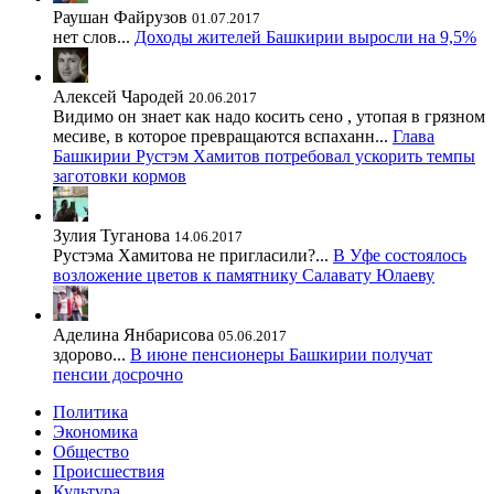
Раушан Файрузов
01.07.2017
нет слов...
Доходы жителей Башкирии выросли на 9,5%
Алексей Чародей
20.06.2017
Видимо он знает как надо косить сено , утопая в грязном
месиве, в которое превращаются вспаханн...
Глава
Башкирии Рустэм Хамитов потребовал ускорить темпы
заготовки кормов
Зулия Туганова
14.06.2017
Рустэма Хамитова не пригласили?...
В Уфе состоялось
возложение цветов к памятнику Салавату Юлаеву
Аделина Янбарисова
05.06.2017
здорово...
В июне пенсионеры Башкирии получат
пенсии досрочно
Политика
Экономика
Общество
Происшествия
Культура