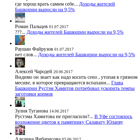
где хорош врать самим себе...
Доходы жителей
Башкирии выросли на 9,5%
Роман Пальцев
01.07.2017
???...
Доходы жителей Башкирии выросли на 9,5%
Раушан Файрузов
01.07.2017
нет слов...
Доходы жителей Башкирии выросли на 9,5%
Алексей Чародей
20.06.2017
Видимо он знает как надо косить сено , утопая в грязном
месиве, в которое превращаются вспаханн...
Глава
Башкирии Рустэм Хамитов потребовал ускорить темпы
заготовки кормов
Зулия Туганова
14.06.2017
Рустэма Хамитова не пригласили?...
В Уфе состоялось
возложение цветов к памятнику Салавату Юлаеву
Аделина Янбарисова
05.06.2017