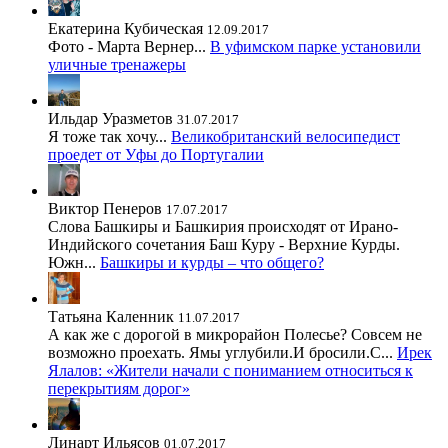
Екатерина Кубическая
12.09.2017
Фото - Марта Вернер...
В уфимском парке установили
уличные тренажеры
Ильдар Уразметов
31.07.2017
Я тоже так хочу...
Великобританский велосипедист
проедет от Уфы до Португалии
Виктор Пенеров
17.07.2017
Слова Башкиры и Башкирия происходят от Ирано-
Индийского сочетания Баш Куру - Верхние Курды.
Южн...
Башкиры и курды – что общего?
Татьяна Каленник
11.07.2017
А как же с дорогой в микрорайон Полесье? Совсем не
возможно проехать. Ямы углубили.И бросили.С...
Ирек
Ялалов: «Жители начали с пониманием относиться к
перекрытиям дорог»
Линарт Ильясов
01.07.2017