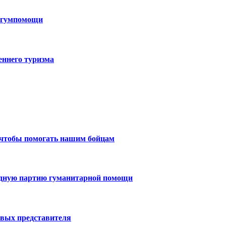
н гумпомощи
еннего туризма
 чтобы помогать нашим бойцам
едную партию гуманитарной помощи
вых представителя