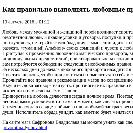
Как правильно выполнять любовные п
19 августа 2016 в 01:12
Любовь между мужчиной и женщиной порой возникает спонтанно
безответной любви. Никакие уловки и уговоры, поступки и при
ни случилось, не теряйте самообладания, а мысленно идите к
развеять «туманный Альбион» своих сомнений и чувств к люби
Приступая к проведению любовного магического приворота, вы
индивидуальных предпочтений, ориентированных на сложившиес
вам потребуются соблюдение следующих необходимых правил,
За несколько дней до начала любовного приворота находится в
Посетите церковь, чтобы причаститься и помолиться за себя и
Прочитайте все правила и рекомендации магов по совершению
Выучите слова заговора наизусть, произносите их правильно в
искренни и осмыслены. Это главное.
Привороты на любовь делаются всегда в ночное время. Поэтому
необходимым условием в тот самый момент, как сделать приворо
И именно тогда в сердце любимого или любимой заиграет весьм
души. Исполнитель обряда увидит, как заметно будет меняться
На сайте мага Сафронова Владислава вы можете узнать как сд
privorot-na-lyubov.html