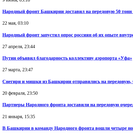
Народный фронт Башкирии доставил на передовую 50 тон
22 мая, 03:10
Народный фронт запустил опрос россиян об их опыте внутр
27 апреля, 23:44
Путин объявил благодарность коллективу аэропорта «Уфа»
27 марта, 23:47
Снегири и мишки из Башкирии отправились на передовую,
20 февраля, 23:50
Партнеры Народного фронта доставили на передовую очер
21 января, 15:35
В Башкирии в команду Народного фронта вошли четыре но