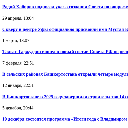
Радий Хабиров подписал указ о создании Совета по вопрос
29 апреля, 13:04
Скверу в центре Уфы официально присвоили имя Мустая 
1 марта, 13:07
Талгат Таджуддин вошел в новый состав Совета РФ по ре
7 февраля, 22:51
В сельских районах Башкортостана открыли четыре модул
12 января, 22:51
В Башкортостане в 2025 году завершили строительство 14 
5 декабря, 20:44
19 декабря состоится программа «Итоги года с Владимиро