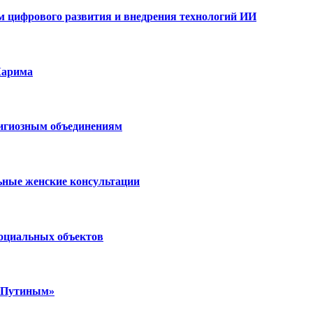
ам цифрового развития и внедрения технологий ИИ
Карима
лигиозным объединениям
ьные женские консультации
социальных объектов
м Путиным»