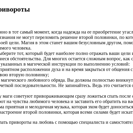
ривороты
 в тот самый момент, когда надежда на ее приобретение угасл
знания не могут переломить решение второй половинки, по кото
 своей цели. Магия в этом станет вашим безусловным другом, п
мого человека.
берите тот, который будет наиболее полно отражать ваши цели 
я обстоятельства. Для многих остается сложным вопрос, как сд
 указанных в магической инструкции по выполнению условий:
 приятном расположении духа и на время закрыться от общения 
 свою вторую половинку;
 магического любовного обряда. Вы должны полностью вникнуть
 четкой последовательности. Не запинайтесь. Ведь это считаетс
 маги советуют привораживающим сразу ложиться спать после со
т на чувства любимого человека и заставить его обратить на ва
а приятная и мелодичная музыка, которая эхом будет доноситься
 настроение второй половинки, которая всеми силами будет иска
елать привороты на любовь с помощью специалиста и самостояте