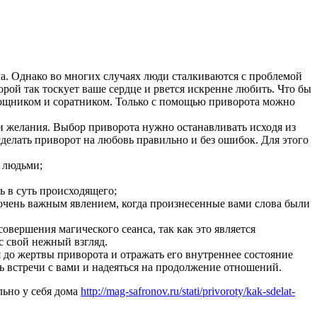
а. Однако во многих случаях люди сталкиваются с проблемой
рой так тоскует ваше сердце и рвется искренне любить. Что бы
омощником и соратником. Только с помощью приворота можно
и желания. Выбор приворота нужно останавливать исходя из
елать приворот на любовь правильно и без ошибок. Для этого
с людьми;
 в суть происходящего;
я очень важным явлением, когда произнесенные вами слова были
вершения магического сеанса, так как это является
с свой нежный взгляд.
 до жертвы приворота и отражать его внутреннее состояние
ть встречи с вами и надеяться на продолжение отношений.
льно у себя дома
http://mag-safronov.ru/stati/privoroty/kak-sdelat-