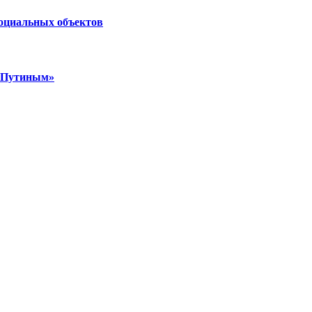
социальных объектов
м Путиным»