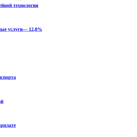
ейной технологии
ные услуги— 12,8%
нспорта
ой
арплате