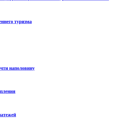
еннего туризма
очти наполовину
опления
латежей