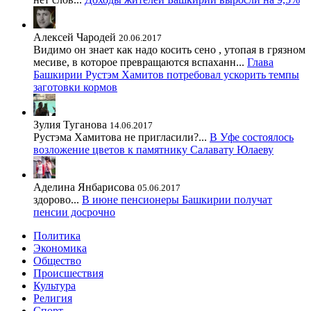
Алексей Чародей
20.06.2017
Видимо он знает как надо косить сено , утопая в грязном
месиве, в которое превращаются вспаханн...
Глава
Башкирии Рустэм Хамитов потребовал ускорить темпы
заготовки кормов
Зулия Туганова
14.06.2017
Рустэма Хамитова не пригласили?...
В Уфе состоялось
возложение цветов к памятнику Салавату Юлаеву
Аделина Янбарисова
05.06.2017
здорово...
В июне пенсионеры Башкирии получат
пенсии досрочно
Политика
Экономика
Общество
Происшествия
Культура
Религия
Спорт