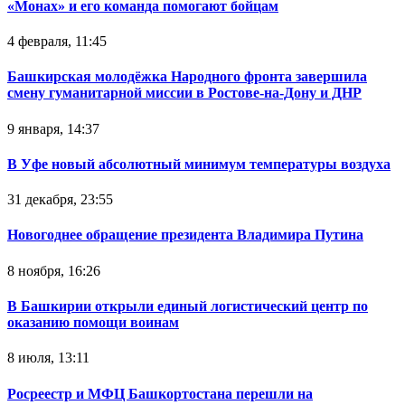
«Монах» и его команда помогают бойцам
4 февраля, 11:45
Башкирская молодёжка Народного фронта завершила
смену гуманитарной миссии в Ростове-на-Дону и ДНР
9 января, 14:37
В Уфе новый абсолютный минимум температуры воздуха
31 декабря, 23:55
Новогоднее обращение президента Владимира Путина
8 ноября, 16:26
В Башкирии открыли единый логистический центр по
оказанию помощи воинам
8 июля, 13:11
Росреестр и МФЦ Башкортостана перешли на