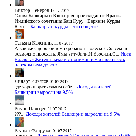
Виктор Пенеров
17.07.2017
Слова Башкиры и Башкирия происходят от Ирано-
Индийского сочетания Баш Куру - Верхние Курды.
Южн...
Башкиры и курды – что общего?
Татьяна Каленник
11.07.2017
А как же с дорогой в микрорайон Полесье? Совсем не
возможно проехать. Ямы углубили.И бросили.С...
Ирек
Ялалов: «Жители начали с пониманием относиться к
перекрытиям дорог»
Линарт Ильясов
01.07.2017
где хорош врать самим себе...
Доходы жителей
Башкирии выросли на 9,5%
Роман Пальцев
01.07.2017
???...
Доходы жителей Башкирии выросли на 9,5%
Раушан Файрузов
01.07.2017
нет слов...
Доходы жителей Башкирии выросли на 9,5%