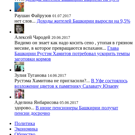
Раушан Файрузов
01.07.2017
нет слов...
Доходы жителей Башкирии выросли на 9,5%
Алексей Чародей
20.06.2017
Видимо он знает как надо косить сено , утопая в грязном
месиве, в которое превращаются вспаханн...
Глава
Башкирии Рустэм Хамитов потребовал ускорить темпы
заготовки кормов
Зулия Туганова
14.06.2017
Рустэма Хамитова не пригласили?...
В Уфе состоялось
возложение цветов к памятнику Салавату Юлаеву
Аделина Янбарисова
05.06.2017
здорово...
В июне пенсионеры Башкирии получат
пенсии досрочно
Политика
Экономика
Общество