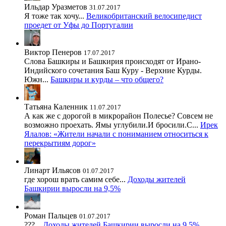
Ильдар Уразметов
31.07.2017
Я тоже так хочу...
Великобританский велосипедист
проедет от Уфы до Португалии
Виктор Пенеров
17.07.2017
Слова Башкиры и Башкирия происходят от Ирано-
Индийского сочетания Баш Куру - Верхние Курды.
Южн...
Башкиры и курды – что общего?
Татьяна Каленник
11.07.2017
А как же с дорогой в микрорайон Полесье? Совсем не
возможно проехать. Ямы углубили.И бросили.С...
Ирек
Ялалов: «Жители начали с пониманием относиться к
перекрытиям дорог»
Линарт Ильясов
01.07.2017
где хорош врать самим себе...
Доходы жителей
Башкирии выросли на 9,5%
Роман Пальцев
01.07.2017
???...
Доходы жителей Башкирии выросли на 9,5%