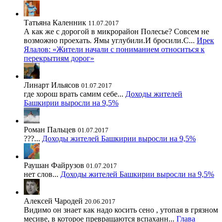
Татьяна Каленник
11.07.2017
А как же с дорогой в микрорайон Полесье? Совсем не
возможно проехать. Ямы углубили.И бросили.С...
Ирек
Ялалов: «Жители начали с пониманием относиться к
перекрытиям дорог»
Линарт Ильясов
01.07.2017
где хорош врать самим себе...
Доходы жителей
Башкирии выросли на 9,5%
Роман Пальцев
01.07.2017
???...
Доходы жителей Башкирии выросли на 9,5%
Раушан Файрузов
01.07.2017
нет слов...
Доходы жителей Башкирии выросли на 9,5%
Алексей Чародей
20.06.2017
Видимо он знает как надо косить сено , утопая в грязном
месиве, в которое превращаются вспаханн...
Глава