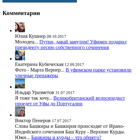
Комментарии
Юлия Кушнер
08.10.2017
Молодец...
Путин, давай замутим! Уфимец подарил
президенту песню собственного сочинения
Екатерина Кубическая
12.09.2017
Фото - Марта Вернер...
В уфимском парке установили
уличные тренажеры
Ильдар Уразметов
31.07.2017
Я тоже так хочу...
Великобританский велосипедист
проедет от Уфы до Португалии
Виктор Пенеров
17.07.2017
Слова Башкиры и Башкирия происходят от Ирано-
Индийского сочетания Баш Куру - Верхние Курды.
Южн...
Башкиры и курды – что общего?