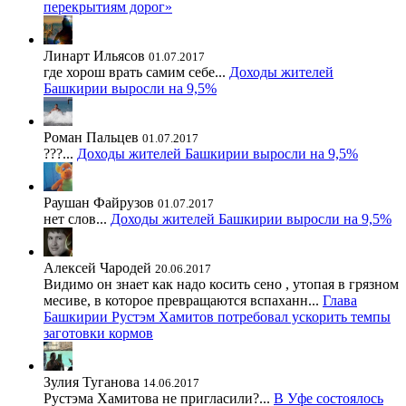
перекрытиям дорог»
Линарт Ильясов
01.07.2017
где хорош врать самим себе...
Доходы жителей
Башкирии выросли на 9,5%
Роман Пальцев
01.07.2017
???...
Доходы жителей Башкирии выросли на 9,5%
Раушан Файрузов
01.07.2017
нет слов...
Доходы жителей Башкирии выросли на 9,5%
Алексей Чародей
20.06.2017
Видимо он знает как надо косить сено , утопая в грязном
месиве, в которое превращаются вспаханн...
Глава
Башкирии Рустэм Хамитов потребовал ускорить темпы
заготовки кормов
Зулия Туганова
14.06.2017
Рустэма Хамитова не пригласили?...
В Уфе состоялось