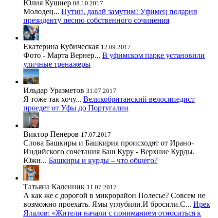
Юлия Кушнер
08.10.2017
Молодец...
Путин, давай замутим! Уфимец подарил
президенту песню собственного сочинения
Екатерина Кубическая
12.09.2017
Фото - Марта Вернер...
В уфимском парке установили
уличные тренажеры
Ильдар Уразметов
31.07.2017
Я тоже так хочу...
Великобританский велосипедист
проедет от Уфы до Португалии
Виктор Пенеров
17.07.2017
Слова Башкиры и Башкирия происходят от Ирано-
Индийского сочетания Баш Куру - Верхние Курды.
Южн...
Башкиры и курды – что общего?
Татьяна Каленник
11.07.2017
А как же с дорогой в микрорайон Полесье? Совсем не
возможно проехать. Ямы углубили.И бросили.С...
Ирек
Ялалов: «Жители начали с пониманием относиться к