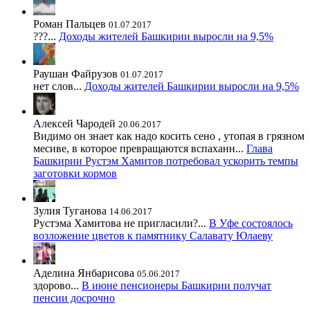
Роман Пальцев
01.07.2017
???...
Доходы жителей Башкирии выросли на 9,5%
Раушан Файрузов
01.07.2017
нет слов...
Доходы жителей Башкирии выросли на 9,5%
Алексей Чародей
20.06.2017
Видимо он знает как надо косить сено , утопая в грязном
месиве, в которое превращаются вспаханн...
Глава
Башкирии Рустэм Хамитов потребовал ускорить темпы
заготовки кормов
Зулия Туганова
14.06.2017
Рустэма Хамитова не пригласили?...
В Уфе состоялось
возложение цветов к памятнику Салавату Юлаеву
Аделина Янбарисова
05.06.2017
здорово...
В июне пенсионеры Башкирии получат
пенсии досрочно