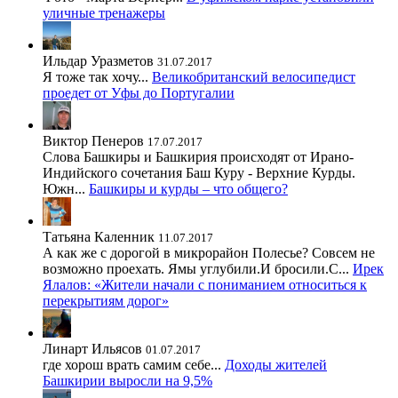
уличные тренажеры
Ильдар Уразметов
31.07.2017
Я тоже так хочу...
Великобританский велосипедист
проедет от Уфы до Португалии
Виктор Пенеров
17.07.2017
Слова Башкиры и Башкирия происходят от Ирано-
Индийского сочетания Баш Куру - Верхние Курды.
Южн...
Башкиры и курды – что общего?
Татьяна Каленник
11.07.2017
А как же с дорогой в микрорайон Полесье? Совсем не
возможно проехать. Ямы углубили.И бросили.С...
Ирек
Ялалов: «Жители начали с пониманием относиться к
перекрытиям дорог»
Линарт Ильясов
01.07.2017
где хорош врать самим себе...
Доходы жителей
Башкирии выросли на 9,5%