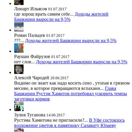
Линарт Ильясов
01.07.2017
где хорош врать самим себе...
Доходы жителей
Башкирии выросли на 9,5%
Роман Пальцев
01.07.2017
???...
Доходы жителей Башкирии выросли на 9,5%
Раушан Файрузов
01.07.2017
нет слов...
Доходы жителей Башкирии выросли на 9,5%
Алексей Чародей
20.06.2017
Видимо он знает как надо косить сено , утопая в грязном
месиве, в которое превращаются вспаханн...
Глава
Башкирии Рустэм Хамитов потребовал ускорить темпы
заготовки кормов
Зулия Туганова
14.06.2017
Рустэма Хамитова не пригласили?...
В Уфе состоялось
возложение цветов к памятнику Салавату Юлаеву