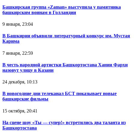
Башкирская группа «Zaman» выступила у памятника
башкирским воинам в Голландии
9 января, 23:04
В Башкирии объявили литературный конкурс им. Мустая
Карима
7 января, 22:59
В честь народной артистки Башкортостана Хании Фархи
назовут улицу в Казани
24 декабря, 10:13
В новогодние дни телеканал БСТ показывает новые
башкирские фильмы
15 октября, 20:41
На сцене шоу «Ты — супер!» встретились два таланта из
Башкортостана