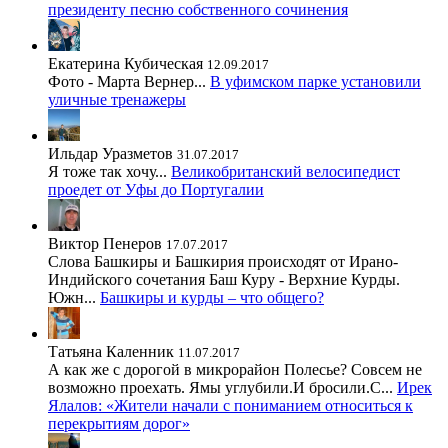
президенту песню собственного сочинения
Екатерина Кубическая
12.09.2017
Фото - Марта Вернер...
В уфимском парке установили
уличные тренажеры
Ильдар Уразметов
31.07.2017
Я тоже так хочу...
Великобританский велосипедист
проедет от Уфы до Португалии
Виктор Пенеров
17.07.2017
Слова Башкиры и Башкирия происходят от Ирано-
Индийского сочетания Баш Куру - Верхние Курды.
Южн...
Башкиры и курды – что общего?
Татьяна Каленник
11.07.2017
А как же с дорогой в микрорайон Полесье? Совсем не
возможно проехать. Ямы углубили.И бросили.С...
Ирек
Ялалов: «Жители начали с пониманием относиться к
перекрытиям дорог»