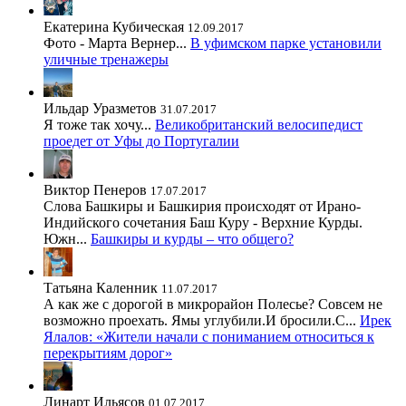
Екатерина Кубическая
12.09.2017
Фото - Марта Вернер...
В уфимском парке установили
уличные тренажеры
Ильдар Уразметов
31.07.2017
Я тоже так хочу...
Великобританский велосипедист
проедет от Уфы до Португалии
Виктор Пенеров
17.07.2017
Слова Башкиры и Башкирия происходят от Ирано-
Индийского сочетания Баш Куру - Верхние Курды.
Южн...
Башкиры и курды – что общего?
Татьяна Каленник
11.07.2017
А как же с дорогой в микрорайон Полесье? Совсем не
возможно проехать. Ямы углубили.И бросили.С...
Ирек
Ялалов: «Жители начали с пониманием относиться к
перекрытиям дорог»
Линарт Ильясов
01.07.2017