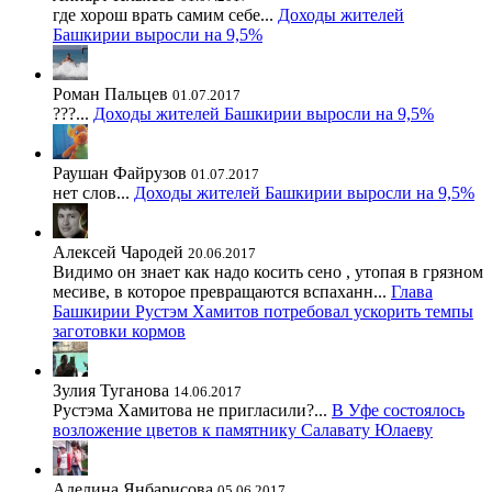
где хорош врать самим себе...
Доходы жителей
Башкирии выросли на 9,5%
Роман Пальцев
01.07.2017
???...
Доходы жителей Башкирии выросли на 9,5%
Раушан Файрузов
01.07.2017
нет слов...
Доходы жителей Башкирии выросли на 9,5%
Алексей Чародей
20.06.2017
Видимо он знает как надо косить сено , утопая в грязном
месиве, в которое превращаются вспаханн...
Глава
Башкирии Рустэм Хамитов потребовал ускорить темпы
заготовки кормов
Зулия Туганова
14.06.2017
Рустэма Хамитова не пригласили?...
В Уфе состоялось
возложение цветов к памятнику Салавату Юлаеву
Аделина Янбарисова
05.06.2017