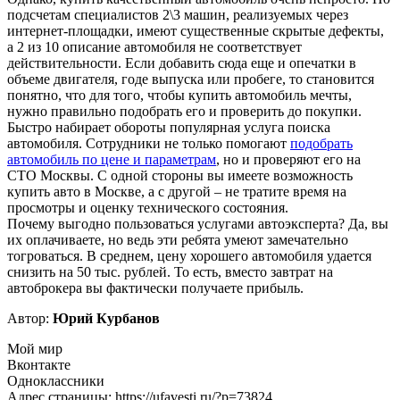
подсчетам специалистов 2\3 машин, реализуемых через
интернет-площадки, имеют существенные скрытые дефекты,
а 2 из 10 описание автомобиля не соответствует
действительности. Если добавить сюда еще и опечатки в
объеме двигателя, годе выпуска или пробеге, то становится
понятно, что для того, чтобы купить автомобиль мечты,
нужно правильно подобрать его и проверить до покупки.
Быстро набирает обороты популярная услуга поиска
автомобиля. Сотрудники не только помогают
подобрать
автомобиль по цене и параметрам
, но и проверяют его на
СТО Москвы. С одной стороны вы имеете возможность
купить авто в Москве, а с другой – не тратите время на
просмотры и оценку технического состояния.
Почему выгодно пользоваться услугами автоэксперта? Да, вы
их оплачиваете, но ведь эти ребята умеют замечательно
тогроваться. В среднем, цену хорошего автомобиля удается
снизить на 50 тыс. рублей. То есть, вместо завтрат на
автоброкера вы фактически получаете прибыль.
Автор:
Юрий Курбанов
Мой мир
Вконтакте
Одноклассники
Адрес страницы: https://ufavesti.ru/?p=73824