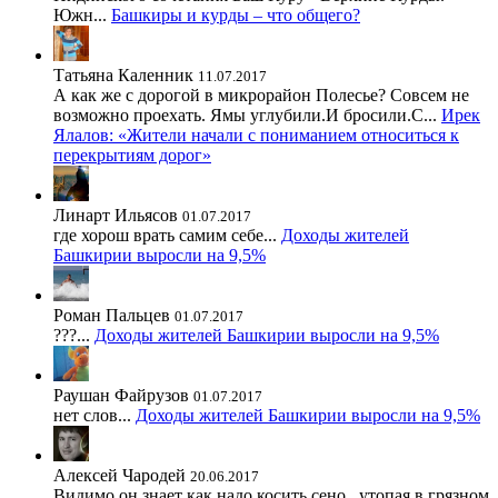
Южн...
Башкиры и курды – что общего?
Татьяна Каленник
11.07.2017
А как же с дорогой в микрорайон Полесье? Совсем не
возможно проехать. Ямы углубили.И бросили.С...
Ирек
Ялалов: «Жители начали с пониманием относиться к
перекрытиям дорог»
Линарт Ильясов
01.07.2017
где хорош врать самим себе...
Доходы жителей
Башкирии выросли на 9,5%
Роман Пальцев
01.07.2017
???...
Доходы жителей Башкирии выросли на 9,5%
Раушан Файрузов
01.07.2017
нет слов...
Доходы жителей Башкирии выросли на 9,5%
Алексей Чародей
20.06.2017
Видимо он знает как надо косить сено , утопая в грязном