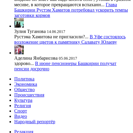
месиве, в которое превращаются вспаханн...
Глава
Башкирии Рустэм Хамитов потребовал ускорить темпы
заготовки кормов
Зулия Туганова
14.06.2017
Рустэма Хамитова не пригласили?...
В Уфе состоялось
возложение цветов к памятнику Салавату Юлаеву
Аделина Янбарисова
05.06.2017
здорово...
В июне пенсионеры Башкирии получат
пенсии досрочно
Политика
Экономика
Общество
Происшествия
Культура
Религия
Спорт
Видео
Народный репортёр
Редакция