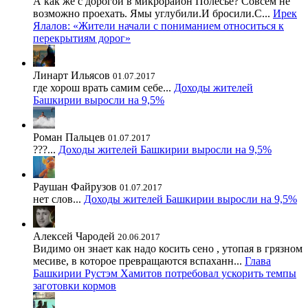
А как же с дорогой в микрорайон Полесье? Совсем не
возможно проехать. Ямы углубили.И бросили.С...
Ирек
Ялалов: «Жители начали с пониманием относиться к
перекрытиям дорог»
Линарт Ильясов
01.07.2017
где хорош врать самим себе...
Доходы жителей
Башкирии выросли на 9,5%
Роман Пальцев
01.07.2017
???...
Доходы жителей Башкирии выросли на 9,5%
Раушан Файрузов
01.07.2017
нет слов...
Доходы жителей Башкирии выросли на 9,5%
Алексей Чародей
20.06.2017
Видимо он знает как надо косить сено , утопая в грязном
месиве, в которое превращаются вспаханн...
Глава
Башкирии Рустэм Хамитов потребовал ускорить темпы
заготовки кормов