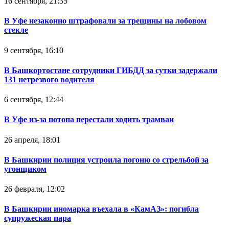
16 сентября, 21:35
В Уфе незаконно штрафовали за трещины на лобовом
стекле
9 сентября, 16:10
В Башкортостане сотрудники ГИБДД за сутки задержали
131 нетрезвого водителя
6 сентября, 12:44
В Уфе из-за потопа перестали ходить трамваи
26 апреля, 18:01
В Башкирии полиция устроила погоню со стрельбой за
угонщиком
26 февраля, 12:02
В Башкирии иномарка въехала в «КамАЗ»: погибла
супружеская пара