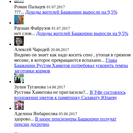
Роман Пальцев
01.07.2017
???...
Доходы жителей Башкирии выросли на 9,5%
Раушан Файрузов
01.07.2017
нет слов...
Доходы жителей Башкирии выросли на 9,5%
Алексей Чародей
20.06.2017
Видимо он знает как надо косить сено , утопая в грязном
месиве, в которое превращаются вспаханн...
Глава
Башкирии Рустэм Хамитов потребовал ускорить темпы
заготовки кормов
Зулия Туганова
14.06.2017
Рустэма Хамитова не пригласили?...
В Уфе состоялось
возложение цветов к памятнику Салавату Юлаеву
Аделина Янбарисова
05.06.2017
здорово...
В июне пенсионеры Башкирии получат
пенсии досрочно