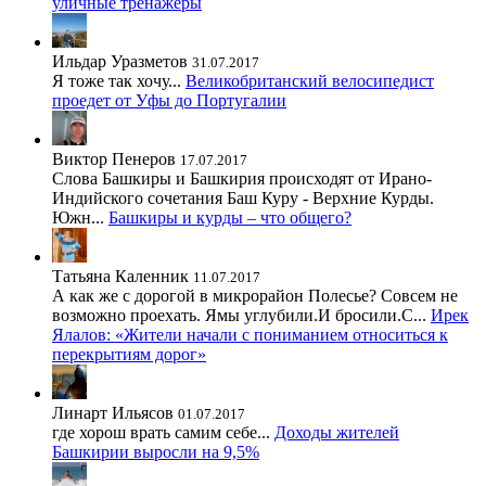
уличные тренажеры
Ильдар Уразметов
31.07.2017
Я тоже так хочу...
Великобританский велосипедист
проедет от Уфы до Португалии
Виктор Пенеров
17.07.2017
Слова Башкиры и Башкирия происходят от Ирано-
Индийского сочетания Баш Куру - Верхние Курды.
Южн...
Башкиры и курды – что общего?
Татьяна Каленник
11.07.2017
А как же с дорогой в микрорайон Полесье? Совсем не
возможно проехать. Ямы углубили.И бросили.С...
Ирек
Ялалов: «Жители начали с пониманием относиться к
перекрытиям дорог»
Линарт Ильясов
01.07.2017
где хорош врать самим себе...
Доходы жителей
Башкирии выросли на 9,5%