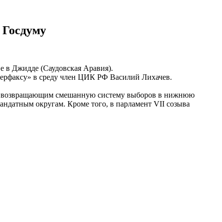
 Госдуму
е в Джидде (Саудовская Аравия).
терфаксу» в среду член ЦИК РФ Василий Лихачев.
ном, возвращающим смешанную систему выборов в нижнюю
андатным округам. Кроме того, в парламент VII созыва