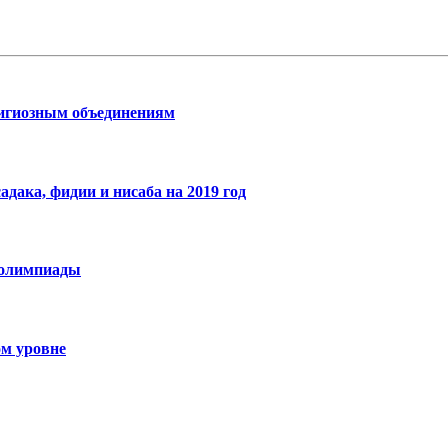
лигиозным объединениям
ака, фидии и нисаба на 2019 год
 олимпиады
м уровне