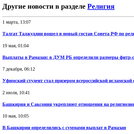
Другие новости в разделе
Религия
1 марта, 13:07
Талгат Таджуддин вошел в новый состав Совета РФ по ре
19 мая, 01:04
Выплаты в Рамазан: в ДУМ РБ определили размеры фитр-сад
7 декабря, 06:12
Уфимский студент стал призером всероссийской исламской
2 июля, 10:41
Башкирия и Саксония укрепляют отношения на религиозно
10 мая, 10:05
В Башкирии определились с суммами выплат в Рамазан