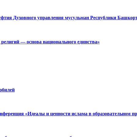
муфтия Духовного управления мусульман Республики Башкор
 религий — основа национального единства»
юбилей
нференция «Идеалы и ценности ислама в образовательном пр