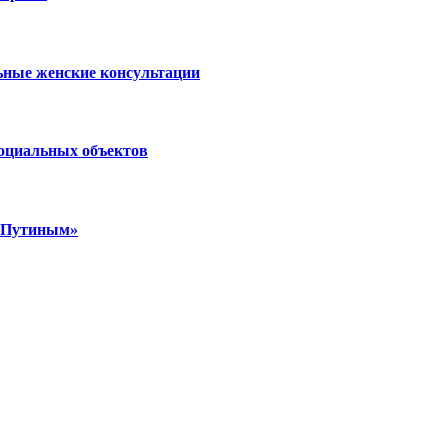
ьные женские консультации
социальных объектов
м Путиным»