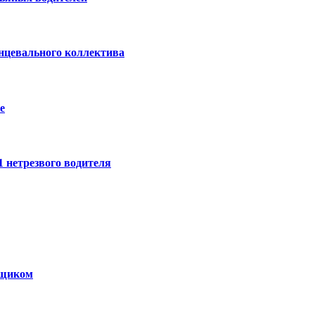
нцевального коллектива
е
 нетрезвого водителя
нщиком