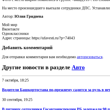
На место произошедшего выехали сотрудники ДПС. Устанавлива
Автор:
Юлия Гриднева
Мой мир
Вконтакте
Одноклассники
Адрес страницы: https://ufavesti.ru/?p=74043
Добавить комментарий
Для отправки комментария вам необходимо
авторизоваться
.
Другие новости в разделе
Авто
7 октября, 18:25
Водители Башкортостана по-прежнему садятся за руль в не
30 сентября, 19:25
В пятницу сотрудники Госавтоинспекции РБ задержали 98 