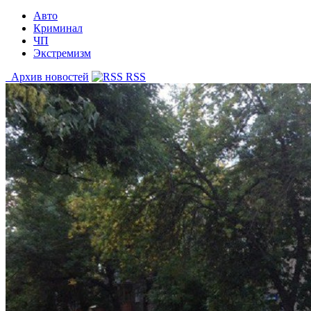
Авто
Криминал
ЧП
Экстремизм
Архив новостей
RSS