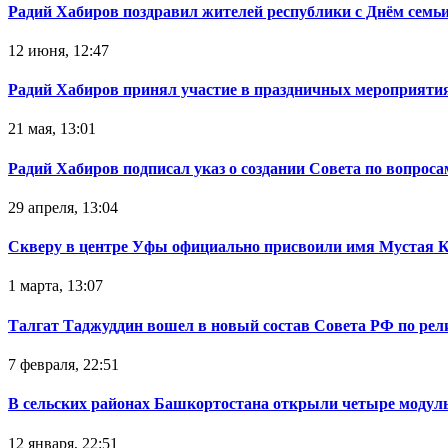
Радий Хабиров поздравил жителей республики с Днём семьи
12 июня, 12:47
Радий Хабиров принял участие в праздничных мероприятия
21 мая, 13:01
Радий Хабиров подписал указ о создании Совета по вопрос
29 апреля, 13:04
Скверу в центре Уфы официально присвоили имя Мустая 
1 марта, 13:07
Талгат Таджуддин вошел в новый состав Совета РФ по ре
7 февраля, 22:51
В сельских районах Башкортостана открыли четыре модул
12 января, 22:51