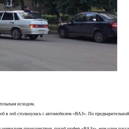
ртельным исходом.
б в лоб столкнулась с автомобилем «ВАЗ». По предварительной 
м очевидцев происшествия, погиб шофер «ВАЗа», еще один пасс