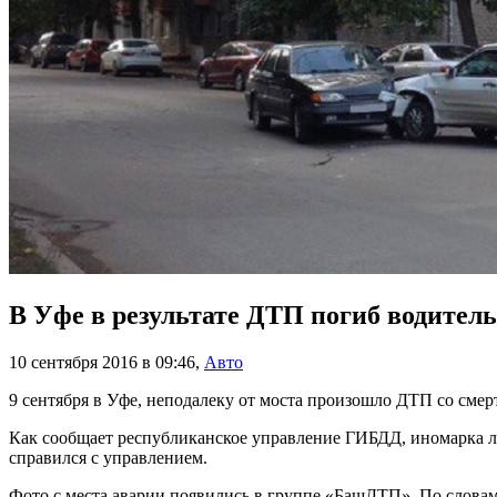
В Уфе в результате ДТП погиб водитель
10 сентября 2016 в 09:46
,
Авто
9 сентября в Уфе, неподалеку от моста произошло ДТП со сме
Как сообщает республиканское управление ГИБДД, иномарка ло
справился с управлением.
Фото с места аварии появились в группе «БашДТП». По слова