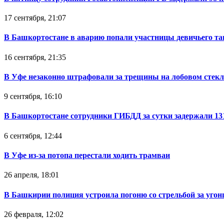
17 сентября, 21:07
В Башкортостане в аварию попали участницы девичьего та
16 сентября, 21:35
В Уфе незаконно штрафовали за трещины на лобовом стекл
9 сентября, 16:10
В Башкортостане сотрудники ГИБДД за сутки задержали 131
6 сентября, 12:44
В Уфе из-за потопа перестали ходить трамваи
26 апреля, 18:01
В Башкирии полиция устроила погоню со стрельбой за уго
26 февраля, 12:02