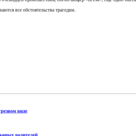
ются все обстоятельства трагедии.
трезвом виде
пьяных водителей