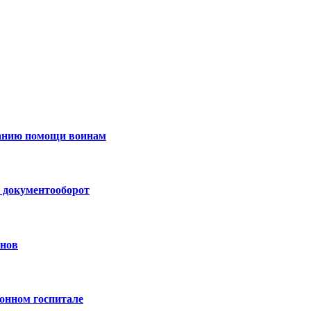
занию помощи воинам
 документооборот
анов
онном госпитале