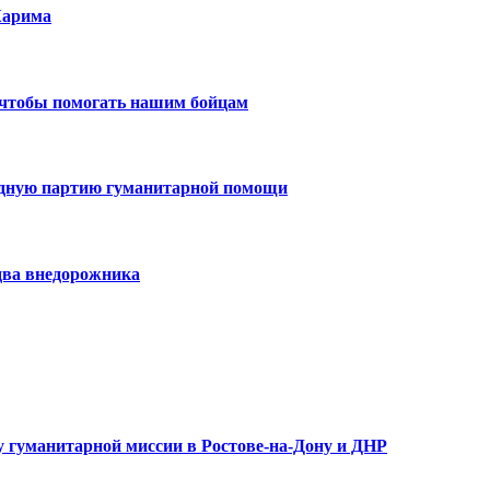
Карима
 чтобы помогать нашим бойцам
едную партию гуманитарной помощи
два внедорожника
 гуманитарной миссии в Ростове-на-Дону и ДНР