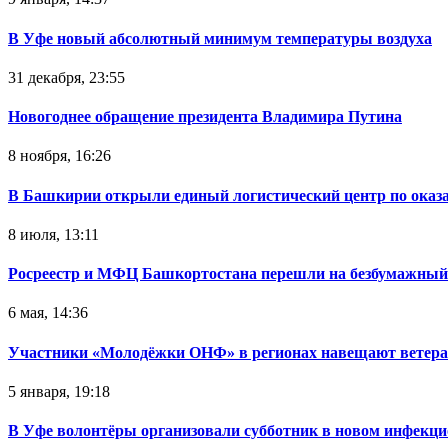
В Уфе новый абсолютный минимум температуры воздуха
31 декабря, 23:55
Новогоднее обращение президента Владимира Путина
8 ноября, 16:26
В Башкирии открыли единый логистический центр по ока
8 июля, 13:11
Росреестр и МФЦ Башкортостана перешли на безбумажный
6 мая, 14:36
Участники «Молодёжки ОНФ» в регионах навещают ветер
5 января, 19:18
В Уфе волонтёры организовали субботник в новом инфекци