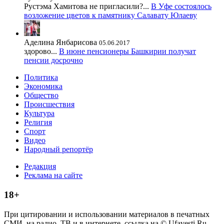
Рустэма Хамитова не пригласили?...
В Уфе состоялось
возложение цветов к памятнику Салавату Юлаеву
Аделина Янбарисова
05.06.2017
здорово...
В июне пенсионеры Башкирии получат
пенсии досрочно
Политика
Экономика
Общество
Происшествия
Культура
Религия
Спорт
Видео
Народный репортёр
Редакция
Реклама на сайте
18+
При цитировании и использовании материалов в печатных
СМИ, на радио, ТВ и в интернете, ссылка на © Ufavesti.Ru