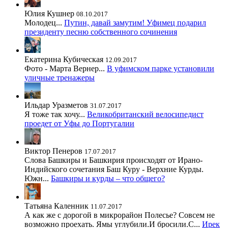
Юлия Кушнер
08.10.2017
Молодец...
Путин, давай замутим! Уфимец подарил
президенту песню собственного сочинения
Екатерина Кубическая
12.09.2017
Фото - Марта Вернер...
В уфимском парке установили
уличные тренажеры
Ильдар Уразметов
31.07.2017
Я тоже так хочу...
Великобританский велосипедист
проедет от Уфы до Португалии
Виктор Пенеров
17.07.2017
Слова Башкиры и Башкирия происходят от Ирано-
Индийского сочетания Баш Куру - Верхние Курды.
Южн...
Башкиры и курды – что общего?
Татьяна Каленник
11.07.2017
А как же с дорогой в микрорайон Полесье? Совсем не
возможно проехать. Ямы углубили.И бросили.С...
Ирек