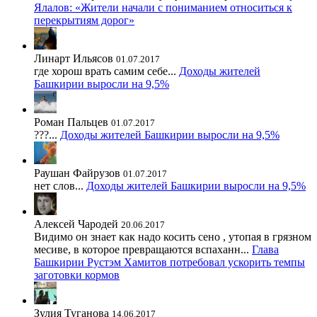
Ялалов: «Жители начали с пониманием относиться к
перекрытиям дорог»
Линарт Ильясов
01.07.2017
где хорош врать самим себе...
Доходы жителей
Башкирии выросли на 9,5%
Роман Пальцев
01.07.2017
???...
Доходы жителей Башкирии выросли на 9,5%
Раушан Файрузов
01.07.2017
нет слов...
Доходы жителей Башкирии выросли на 9,5%
Алексей Чародей
20.06.2017
Видимо он знает как надо косить сено , утопая в грязном
месиве, в которое превращаются вспаханн...
Глава
Башкирии Рустэм Хамитов потребовал ускорить темпы
заготовки кормов
Зулия Туганова
14.06.2017