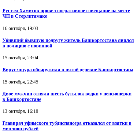
Рустэм Хамитов провел оперативное совещание на месте
ЧП в Стерлитамаке
16 октября, 19:03
Убивший бывшую подругу житель Башкортостана явился
в полицию с повинной
15 октября, 23:04
Вирус ящура обнаружили в пятой деревне Башкортостана
15 октября, 22:45
Двое мужчин отняли шесть бутылок водки у пенсионерки
в Башкортостане
13 октября, 16:18
Главврач уфимского тубдиспансера отказался от взятки в
миллион рублей