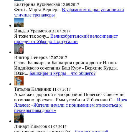
Екатерина Кубическая
12.09.2017
Фото - Марта Вернер...
В уфимском парке установили
уличные тренажеры
Ильдар Уразметов
31.07.2017
Я тоже так хочу...
Великобританский велосипедист
проедет от Уфы до Португалии
Виктор Пенеров
17.07.2017
Слова Башкиры и Башкирия происходят от Ирано-
Индийского сочетания Баш Куру - Верхние Курды.
Южн...
Башкиры и курды – что общего?
Татьяна Каленник
11.07.2017
А как же с дорогой в микрорайон Полесье? Совсем не
возможно проехать. Ямы углубили.И бросили.С...
Ирек
Ялалов: «Жители начали с пониманием относиться к
перекрытиям дорог»
Линарт Ильясов
01.07.2017
где хорош врать самим себе...
Доходы жителей