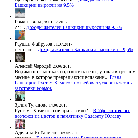
Башкирии выросли на 9,5%
Роман Пальцев
01.07.2017
???...
Доходы жителей Башкирии выросли на 9,5%
Раушан Файрузов
01.07.2017
нет слов...
Доходы жителей Башкирии выросли на 9,5%
Алексей Чародей
20.06.2017
Видимо он знает как надо косить сено , утопая в грязном
месиве, в которое превращаются вспаханн...
Глава
Башкирии Рустэм Хамитов потребовал ускорить темпы
заготовки кормов
Зулия Туганова
14.06.2017
Рустэма Хамитова не пригласили?...
В Уфе состоялось
возложение цветов к памятнику Салавату Юлаеву
Аделина Янбарисова
05.06.2017