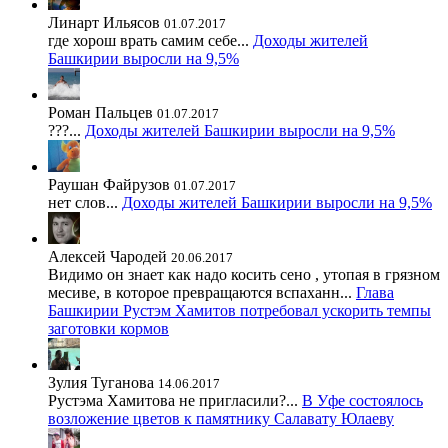
Линарт Ильясов
01.07.2017
где хорош врать самим себе...
Доходы жителей
Башкирии выросли на 9,5%
Роман Пальцев
01.07.2017
???...
Доходы жителей Башкирии выросли на 9,5%
Раушан Файрузов
01.07.2017
нет слов...
Доходы жителей Башкирии выросли на 9,5%
Алексей Чародей
20.06.2017
Видимо он знает как надо косить сено , утопая в грязном
месиве, в которое превращаются вспаханн...
Глава
Башкирии Рустэм Хамитов потребовал ускорить темпы
заготовки кормов
Зулия Туганова
14.06.2017
Рустэма Хамитова не пригласили?...
В Уфе состоялось
возложение цветов к памятнику Салавату Юлаеву