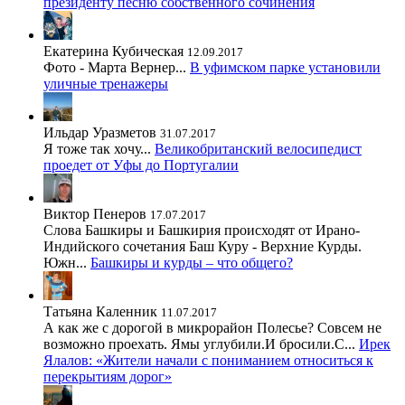
президенту песню собственного сочинения
Екатерина Кубическая
12.09.2017
Фото - Марта Вернер...
В уфимском парке установили
уличные тренажеры
Ильдар Уразметов
31.07.2017
Я тоже так хочу...
Великобританский велосипедист
проедет от Уфы до Португалии
Виктор Пенеров
17.07.2017
Слова Башкиры и Башкирия происходят от Ирано-
Индийского сочетания Баш Куру - Верхние Курды.
Южн...
Башкиры и курды – что общего?
Татьяна Каленник
11.07.2017
А как же с дорогой в микрорайон Полесье? Совсем не
возможно проехать. Ямы углубили.И бросили.С...
Ирек
Ялалов: «Жители начали с пониманием относиться к
перекрытиям дорог»