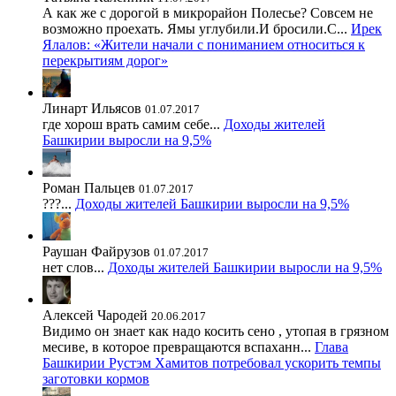
А как же с дорогой в микрорайон Полесье? Совсем не
возможно проехать. Ямы углубили.И бросили.С...
Ирек
Ялалов: «Жители начали с пониманием относиться к
перекрытиям дорог»
Линарт Ильясов
01.07.2017
где хорош врать самим себе...
Доходы жителей
Башкирии выросли на 9,5%
Роман Пальцев
01.07.2017
???...
Доходы жителей Башкирии выросли на 9,5%
Раушан Файрузов
01.07.2017
нет слов...
Доходы жителей Башкирии выросли на 9,5%
Алексей Чародей
20.06.2017
Видимо он знает как надо косить сено , утопая в грязном
месиве, в которое превращаются вспаханн...
Глава
Башкирии Рустэм Хамитов потребовал ускорить темпы
заготовки кормов